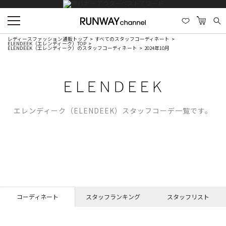
レディースファッション通販トップ
すべてのスタッフコーディネート
ELENDEEK（エレンディーク）TOP
ELENDEEK（エレンディーク）のスタッフコーディネート
2024年10月
エレンディーク（ELENDEEK）スタッフコーデ一覧です。
コーディネート
スタッフランキング
スタッフリスト