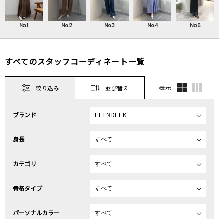
No.1
No.2
No.3
No.4
No.5
すべてのスタッフコーディネート一覧
表示
絞り込み
並び替え
ブランド
身長
カテゴリ
骨格タイプ
パーソナルカラー