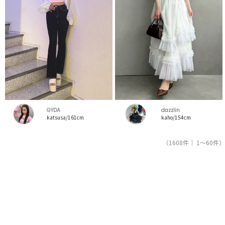
GYDA
dazzlin
katsusa/161cm
kaho/154cm
（1608件｜ 1～60件）
1
2
3
4
5
レディースファッション通販サイトRUNWAY channel【ランウェイチャンネル】のスタッフコー
デを紹介。新着、人気のアイテムを着こなすためのアイディア満載！コーデの参考にしてくだ
さい。スタッフランキングも必見。