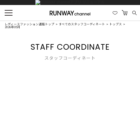
レディースファッション通販トップ
すべてのスタッフコーディネート
トップス
2026年05月
STAFF COORDINATE
スタッフコーディネート