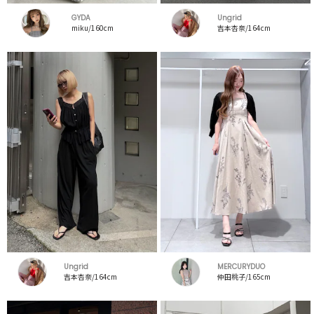
GYDA
Ungrid
miku/160cm
吉本杏奈/164cm
Ungrid
MERCURYDUO
吉本杏奈/164cm
仲田桃子/165cm