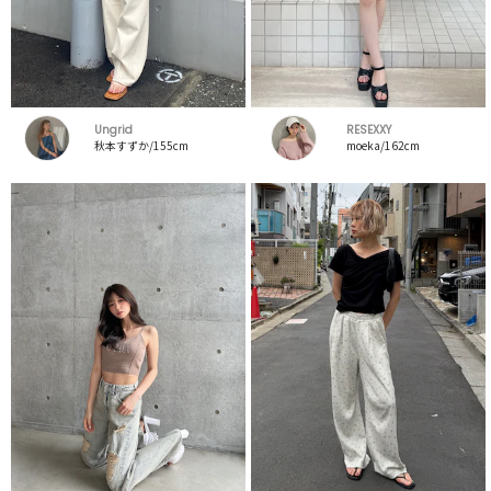
Ungrid
RESEXXY
秋本すずか/155cm
moeka/162cm