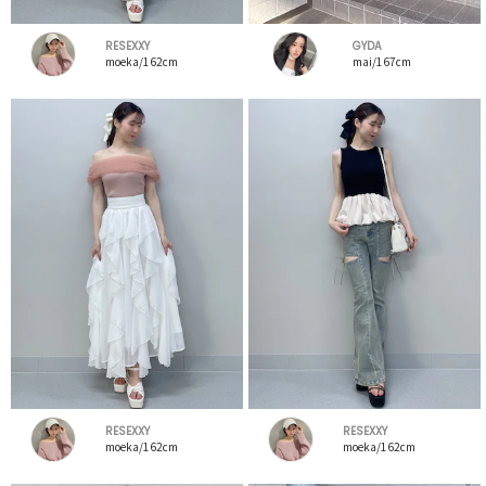
RESEXXY
GYDA
moeka/162cm
mai/167cm
RESEXXY
RESEXXY
moeka/162cm
moeka/162cm