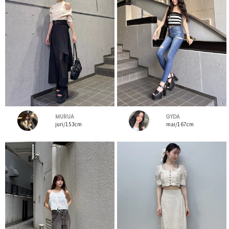
MURUA
GYDA
juri/153cm
mai/167cm