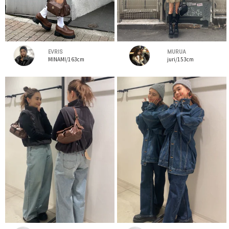
EVRIS
MURUA
MINAMI/163cm
juri/153cm