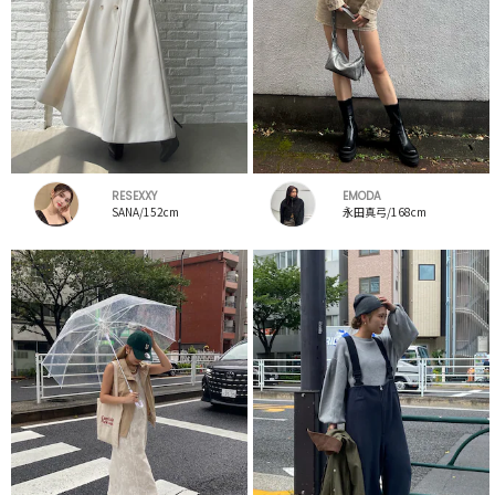
RESEXXY
EMODA
SANA/152cm
永田真弓/168cm