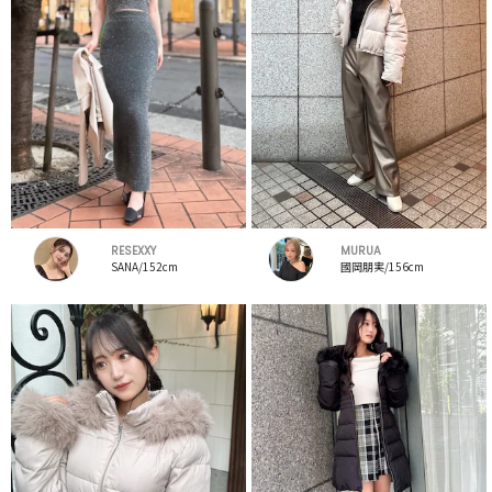
RESEXXY
MURUA
SANA/152cm
國岡朋実/156cm