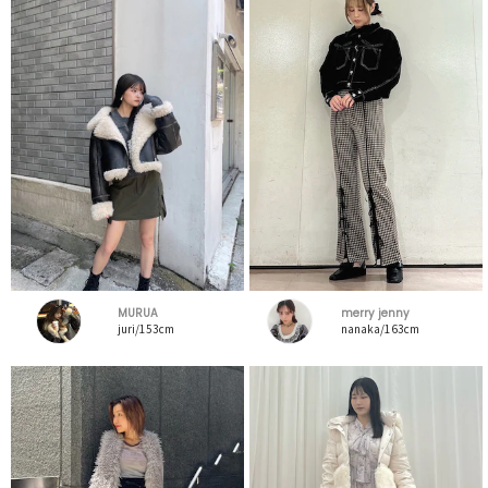
MURUA
merry jenny
juri/153cm
nanaka/163cm