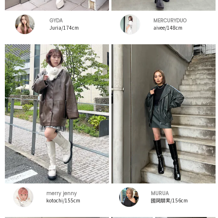
GYDA
MERCURYDUO
Juria/174cm
aivee/148cm
merry jenny
MURUA
kotochi/155cm
國岡朋実/156cm