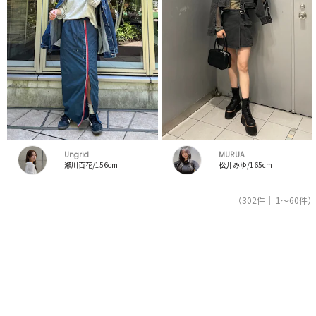
Ungrid
MURUA
瀬川百花/156cm
松井みゆ/165cm
（302件｜ 1～60件）
1
2
3
4
5
レディースファッション通販サイトRUNWAY channel【ランウェイチャンネル】のスタッフコー
デを紹介。新着、人気のアイテムを着こなすためのアイディア満載！コーデの参考にしてくだ
さい。スタッフランキングも必見。