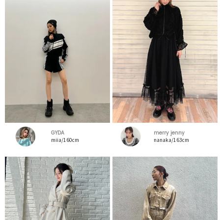
GYDA
merry jenny
miia/160cm
nanaka/163cm