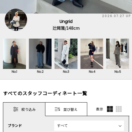
2026.07.27 UP
Ungrid
辻岡雅/148cm
No.1
No.2
No.3
No.4
No.5
すべてのスタッフコーディネート一覧
表示
絞り込み
並び替え
ブランド