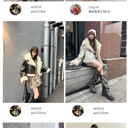
MURUA
Ungrid
juri/153cm
吉本杏奈/164cm
MURUA
MURUA
juri/153cm
juri/153cm