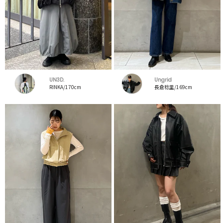
UN3D.
Ungrid
RINKA/170cm
長倉稔里/169cm