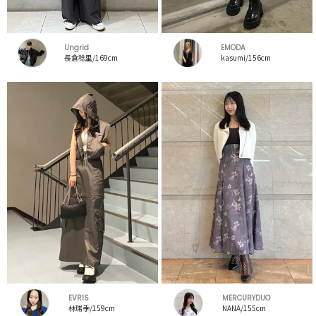
Ungrid
EMODA
長倉稔里/169cm
kasumi/156cm
EVRIS
MERCURYDUO
林瑞季/159cm
NANA/155cm