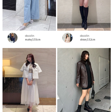
dazzlin
dazzlin
maho/155cm
shion/152cm