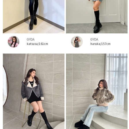
GYDA
GYDA
katsusa/161cm
haruka/157cm