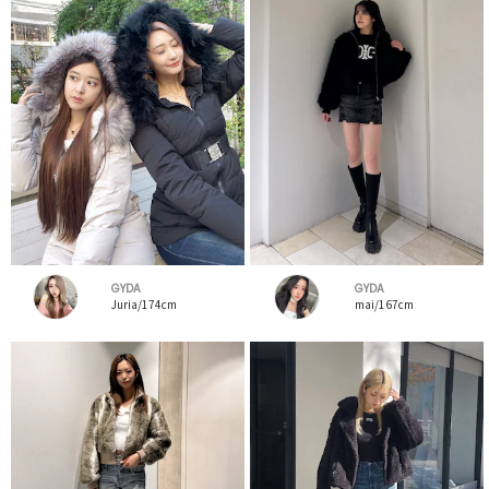
GYDA
GYDA
Juria/174cm
mai/167cm