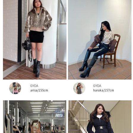
GYDA
GYDA
arisa/155cm
haruka/157cm