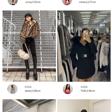
arisa/155cm
rimika/157cm
GYDA
GYDA
senon/148cm
YUKI/164cm