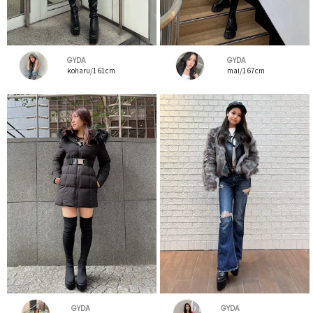
GYDA
GYDA
koharu/161cm
mai/167cm
GYDA
GYDA