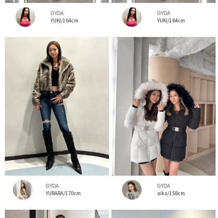
GYDA
GYDA
YUKI/164cm
YUKI/164cm
GYDA
GYDA
YURARA/170cm
aika/158cm