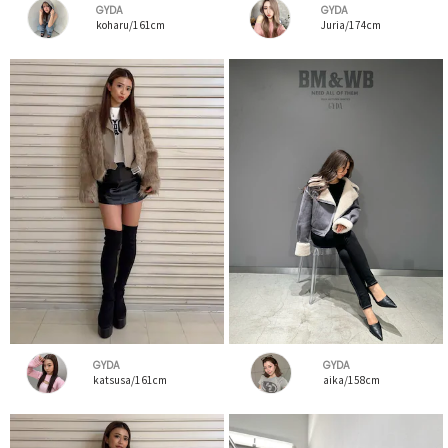
GYDA
GYDA
koharu/161cm
Juria/174cm
GYDA
GYDA
katsusa/161cm
aika/158cm