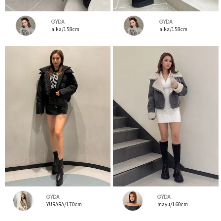
GYDA
GYDA
aika/158cm
aika/158cm
GYDA
GYDA
YURARA/170cm
mayu/160cm