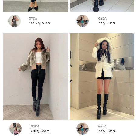
GYDA
GYDA
haruka/157cm
rina/170cm
GYDA
GYDA
arisa/155cm
rina/170cm