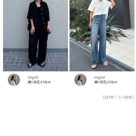
Ungrid
Ungrid
瀬川百花/156cm
瀬川百花/156cm
（247件｜ 1～60件）
1
2
3
4
5
人気ブランドの公式レディースファッション通販サイトRUNWAY channel【ランウェイチャンネ
ル】はアングリッド（Ungrid）のスタッフコーデを紹介。新着、人気のアイテムを着こなすた