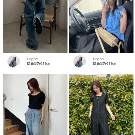
Ungrid
Ungrid
関 侑梨乃/156cm
関 侑梨乃/156cm