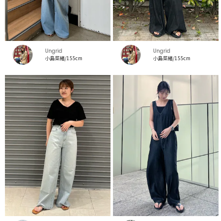
Ungrid
Ungrid
小島菜緒/155cm
小島菜緒/155cm