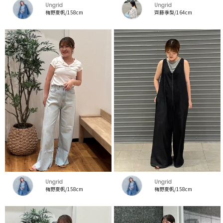
Ungrid
Ungrid
梅野夏帆/158cm
齊藤季梨/164cm
Ungrid
Ungrid
梅野夏帆/158cm
梅野夏帆/158cm