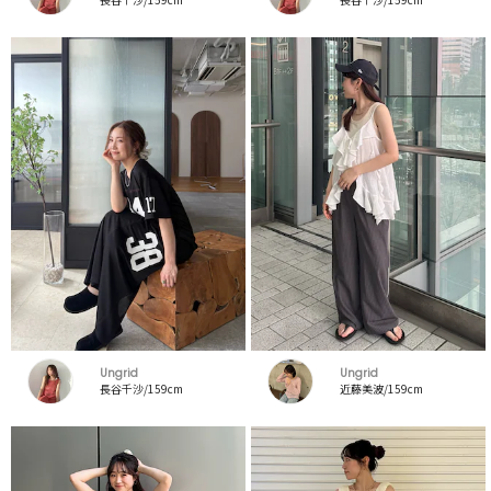
Ungrid
Ungrid
長谷千沙/159cm
近藤美波/159cm