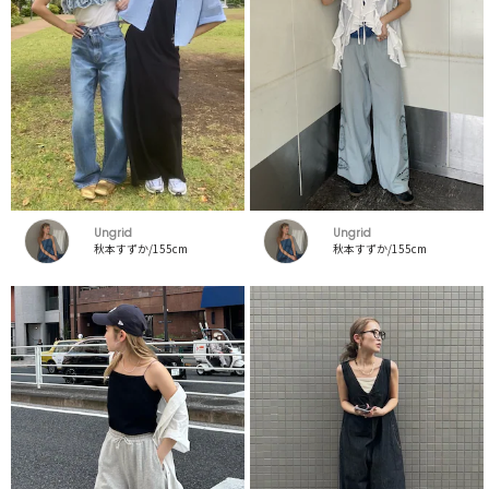
Ungrid
Ungrid
秋本すずか/155cm
秋本すずか/155cm