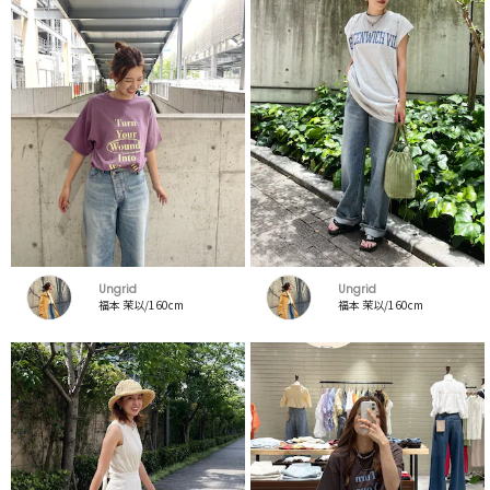
Ungrid
Ungrid
福本 茉以/160cm
福本 茉以/160cm