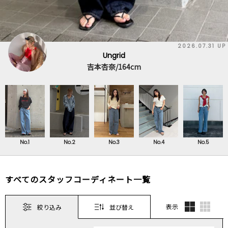
2026.07.31 UP
Ungrid
吉本杏奈/164cm
No.1
No.2
No.3
No.4
No.5
すべてのスタッフコーディネート一覧
表示
絞り込み
並び替え