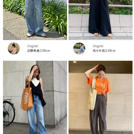
Ungrid
Ungrid
近藤美波/159cm
佐々木悠/159cm