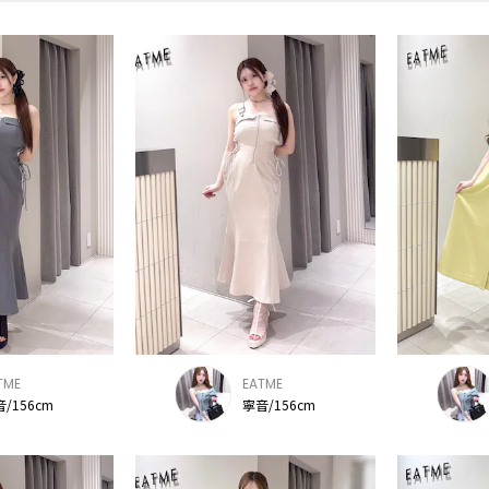
TME
EATME
/156cm
寧音/156cm