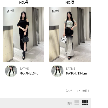
4
5
NO.
NO.
EATME
EATME
MANAMI/154cm
MANAMI/154cm
（20件｜ 1～20件）
表示