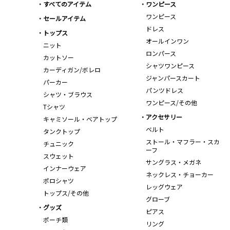
すべてのアイテム
ワンピース
ワンピース
セールアイテム
ドレス
トップス
オールインワン
ニット
ロンパース
カットソー
シャツワンピース
カーディガン/ボレロ
ジャンパースカート
パーカー
パンツドレス
シャツ・ブラウス
ワンピース/その他
Tシャツ
アクセサリー
キャミソール・ベアトップ
ベルト
タンクトップ
ストール・マフラー・スカ
チュニック
ーフ
スウェット
サングラス・メガネ
インナーウェア
ネックレス・チョーカー
ポロシャツ
レッグウェア
トップス/その他
グローブ
グッズ
ピアス
ポーチ類
リング