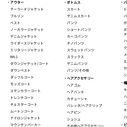
アウター
ボトムス
バ
テーラードジャケット
スカート
ト
ブルゾン
デニムスカート
バ
ベスト
パンツ
ボ
ノーカラージャケット
ショートパンツ
ボ
チ
デニムジャケット
カーゴパンツ
ハ
ライダースジャケット
チノパンツ
ク
ミリタリージャケット
スウェットパンツ
メ
MA-1
スラックス
エ
ダウンジャケット/コート
デニムパンツ
か
ダウンベスト
パンツ/その他
シ
ダッフルコート
ヘアアクセサリー
帽
モッズコート
ヘアゴム
キ
ステンカラーコート
ヘアバンド
ハ
トレンチコート
カチューシャ
ニ
チェスターコート
バレッタ/ヘアクリップ
キ
ムートンコート
ヘアピン
ハ
ナイロンジャケット
シュシュ
マウンテンパーカー
ビ
その他ヘアアクセサリー