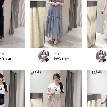
TME
EATME
/156cm
寧音/156cm