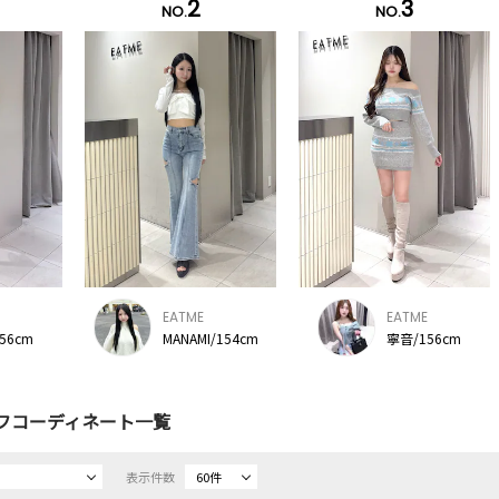
2
3
NO.
NO.
EATME
EATME
56cm
MANAMI/154cm
寧音/156cm
フコーディネート一覧
表示件数
60件