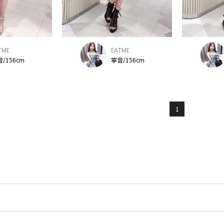
TME
EATME
/156cm
寧音/156cm
1