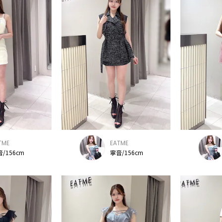
TME
EATME
/156cm
寧音/156cm