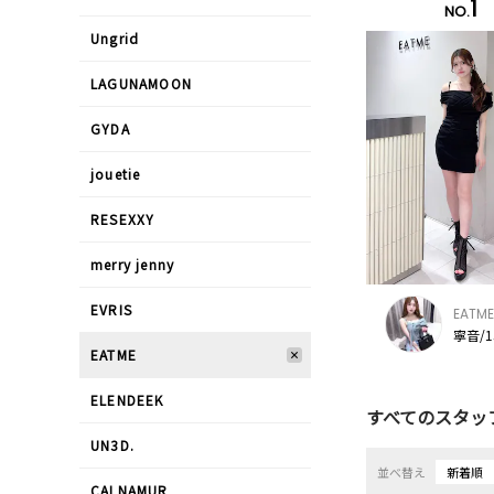
1
NO.
Ungrid
LAGUNAMOON
GYDA
jouetie
RESEXXY
merry jenny
EVRIS
EATME
寧音/1
EATME
ELENDEEK
すべてのスタッ
UN3D.
並べ替え
新着順
CALNAMUR