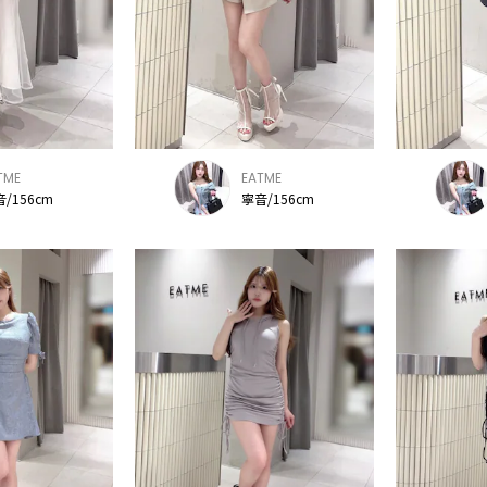
TME
EATME
/156cm
寧音/156cm