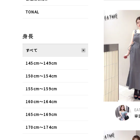
TONAL
身長
すべて
145cm〜149cm
150cm〜154cm
155cm〜159cm
160cm〜164cm
EA
165cm〜169cm
寧音
170cm〜174cm