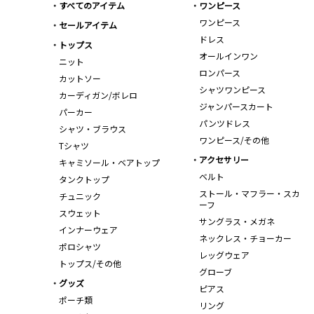
すべてのアイテム
ワンピース
ワンピース
セールアイテム
ドレス
トップス
オールインワン
ニット
ロンパース
カットソー
シャツワンピース
カーディガン/ボレロ
ジャンパースカート
パーカー
パンツドレス
シャツ・ブラウス
ワンピース/その他
Tシャツ
アクセサリー
キャミソール・ベアトップ
ベルト
タンクトップ
ストール・マフラー・スカ
チュニック
ーフ
スウェット
サングラス・メガネ
インナーウェア
ネックレス・チョーカー
ポロシャツ
レッグウェア
トップス/その他
グローブ
グッズ
ピアス
ポーチ類
リング