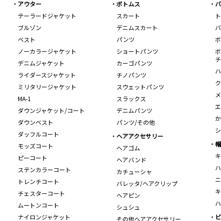
アウター
ボトムス
バ
テーラードジャケット
スカート
ト
ブルゾン
デニムスカート
バ
ベスト
パンツ
ボ
ノーカラージャケット
ショートパンツ
ボ
チ
デニムジャケット
カーゴパンツ
ハ
ライダースジャケット
チノパンツ
ク
ミリタリージャケット
スウェットパンツ
メ
MA-1
スラックス
エ
ダウンジャケット/コート
デニムパンツ
か
ダウンベスト
パンツ/その他
シ
ダッフルコート
ヘアアクセサリー
帽
モッズコート
ヘアゴム
キ
ピーコート
ヘアバンド
ハ
ステンカラーコート
カチューシャ
ニ
トレンチコート
バレッタ/ヘアクリップ
キ
チェスターコート
ヘアピン
ハ
ムートンコート
シュシュ
ナイロンジャケット
ビ
その他ヘアアクセサリー