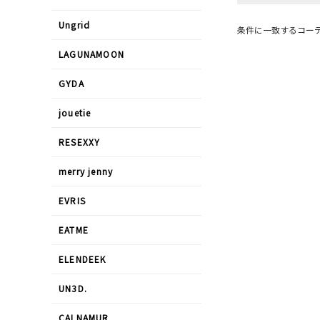
Ungrid
条件に一致するコー
LAGUNAMOON
GYDA
jouetie
RESEXXY
merry jenny
EVRIS
EATME
ELENDEEK
UN3D.
CALNAMUR