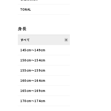
TONAL
身長
すべて
145cm〜149cm
150cm〜154cm
155cm〜159cm
160cm〜164cm
165cm〜169cm
170cm〜174cm