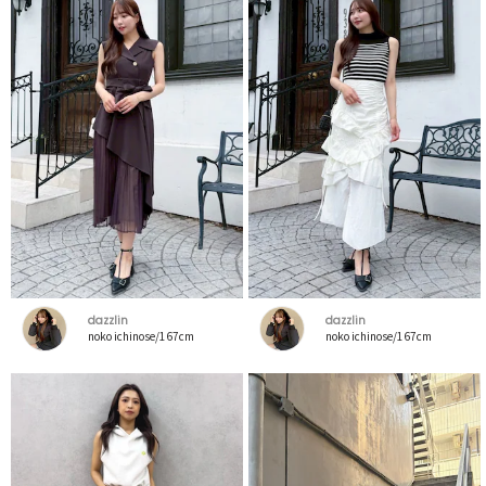
dazzlin
dazzlin
noko ichinose/167cm
noko ichinose/167cm