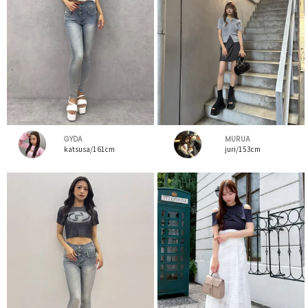
GYDA
MURUA
katsusa/161cm
juri/153cm