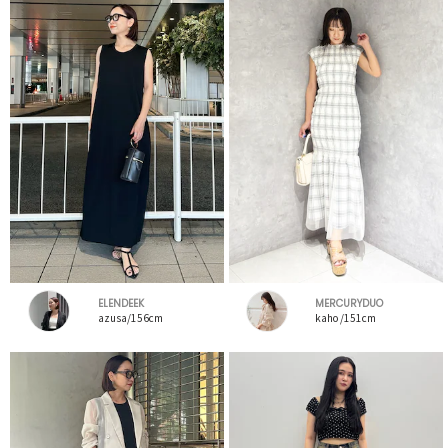
ELENDEEK
MERCURYDUO
azusa/156cm
kaho /151cm