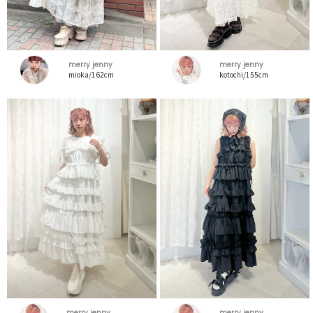
merry jenny
merry jenny
mioka/162cm
kotochi/155cm
merry jenny
merry jenny