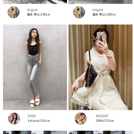
Ungrid
Ungrid
福本 茉以/160cm
福本 茉以/160cm
GYDA
RESEXXY
katsusa/161cm
SANA/152cm