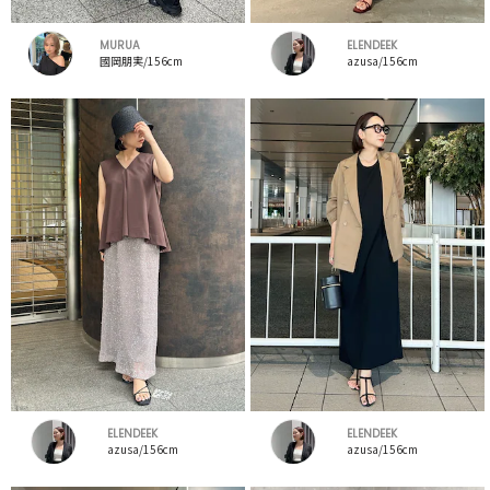
MURUA
ELENDEEK
國岡朋実/156cm
azusa/156cm
ELENDEEK
ELENDEEK
azusa/156cm
azusa/156cm