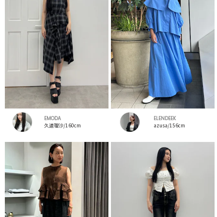
EMODA
ELENDEEK
久道理沙/160cm
azusa/156cm