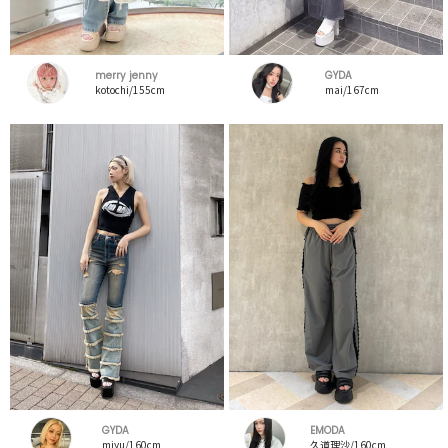
merry jenny
GYDA
kotochi/155cm
mai/167cm
GYDA
EMODA
miyu/160cm
久道理沙/160cm