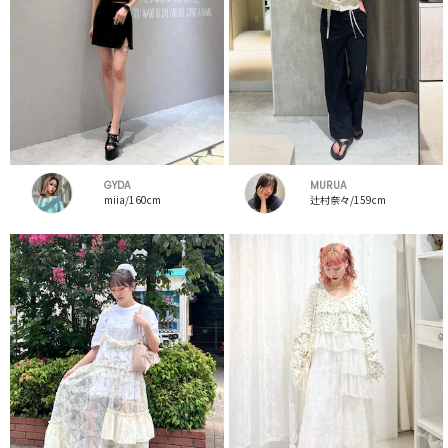
GYDA
MURUA
miia/160cm
辻村奈々/159cm