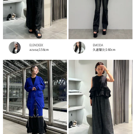
ELENDEEK
EMODA
azusa/156cm
久道理沙/160cm