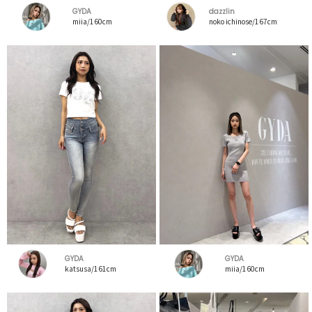
GYDA
dazzlin
miia/160cm
noko ichinose/167cm
GYDA
GYDA
katsusa/161cm
miia/160cm