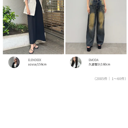
ELENDEEK
EMODA
azusa/156cm
久道理沙/160cm
（2085件｜ 1～60件）
1
2
3
4
5
レディースファッション通販サイトRUNWAY channel【ランウェイチャンネル】のスタッフコー
デを紹介。新着、人気のアイテムを着こなすためのアイディア満載！コーデの参考にしてくだ
さい。スタッフランキングも必見。