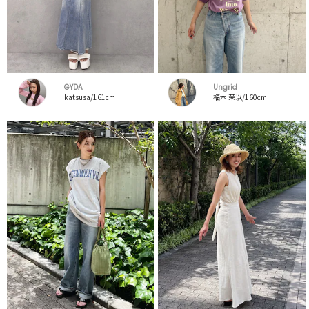
GYDA
Ungrid
katsusa/161cm
福本 茉以/160cm