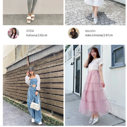
GYDA
dazzlin
katsusa/161cm
noko ichinose/167cm