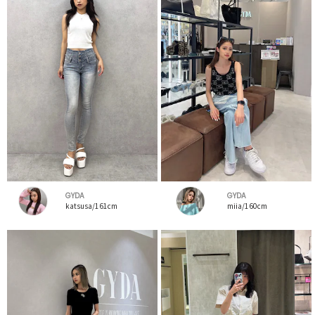
GYDA
GYDA
katsusa/161cm
miia/160cm