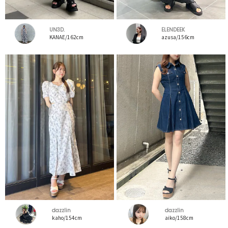
UN3D.
ELENDEEK
KANAE/162cm
azusa/156cm
dazzlin
dazzlin
kaho/154cm
aiko/158cm