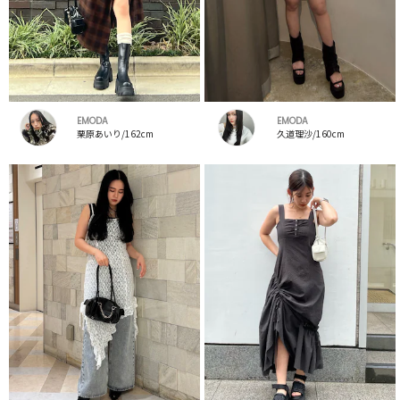
EMODA
EMODA
栗原あいり/162cm
久道理沙/160cm