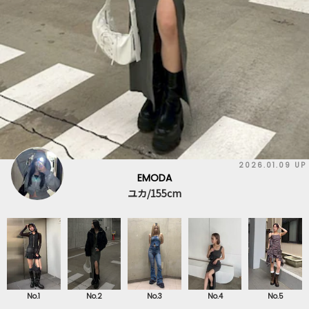
2026.01.09 UP
EMODA
ユカ/155cm
No.1
No.2
No.3
No.4
No.5