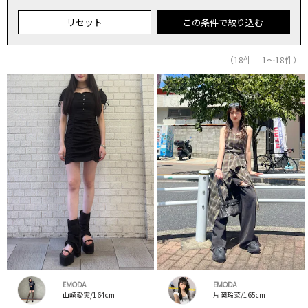
リセット
この条件で絞り込む
（18件｜ 1～18件）
EMODA
EMODA
山崎愛実/164cm
片岡玲菜/165cm