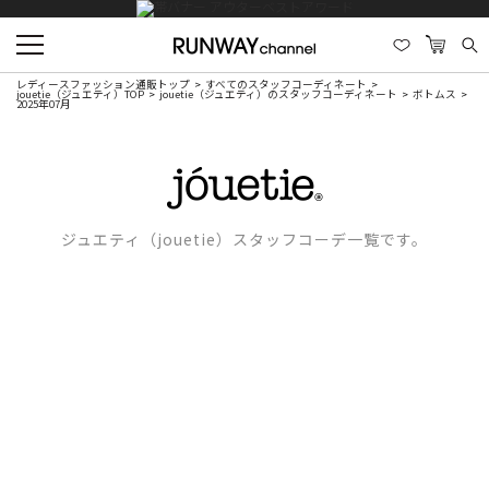
レディースファッション通販トップ
すべてのスタッフコーディネート
jouetie（ジュエティ）TOP
jouetie（ジュエティ）のスタッフコーディネート
ボトムス
2025年07月
ジュエティ（jouetie）スタッフコーデ一覧です。