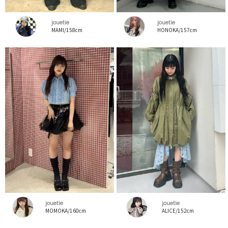
jouetie
jouetie
MAMI/158cm
HONOKA/157cm
jouetie
jouetie
MOMOKA/160cm
ALICE/152cm