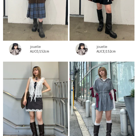
jouetie
jouetie
ALICE/152cm
ALICE/152cm