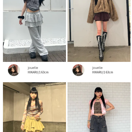
jouetie
jouetie
HIKARU/163cm
HIKARU/163cm