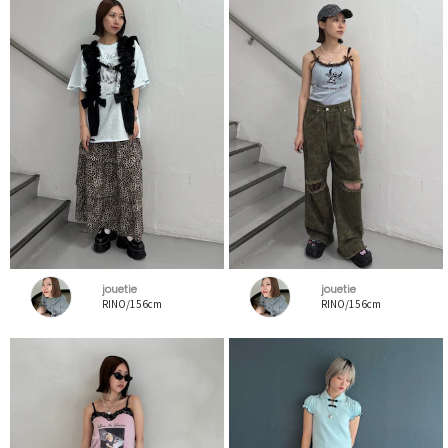
jouetie
jouetie
RINO/156cm
RINO/156cm