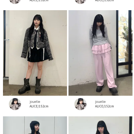
jouetie
jouetie
ALICE/152cm
ALICE/152cm