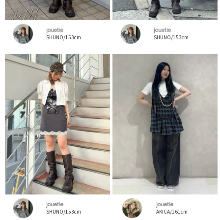
jouetie
jouetie
SHUNO/153cm
SHUNO/153cm
jouetie
jouetie
SHUNO/153cm
AKICA/161cm