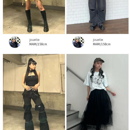
jouetie
jouetie
MAMI/158cm
MAMI/158cm