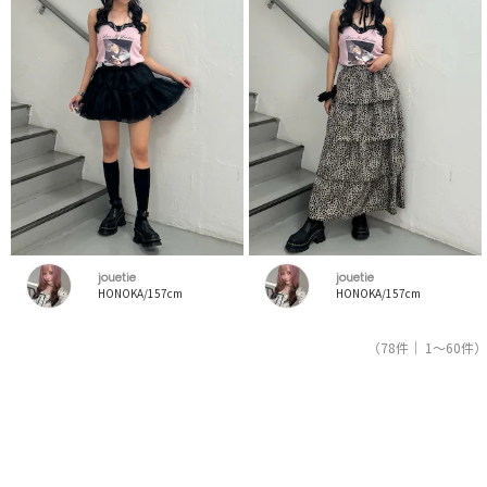
jouetie
jouetie
HONOKA/157cm
HONOKA/157cm
（78件｜ 1～60件）
1
2
人気ブランドの公式レディースファッション通販サイトRUNWAY channel【ランウェイチャンネ
ル】はジュエティ（jouetie）のスタッフコーデを紹介。新着、人気のアイテムを着こなすため