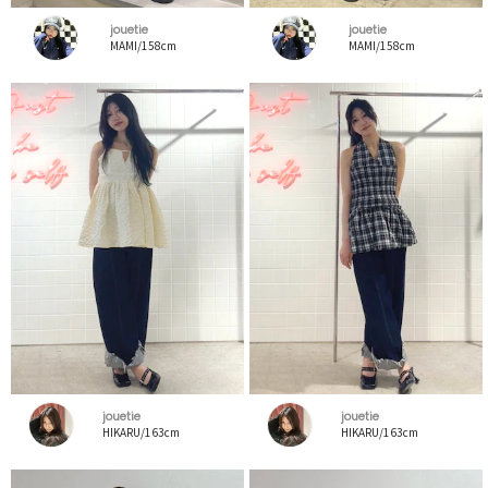
jouetie
jouetie
MAMI/158cm
MAMI/158cm
jouetie
jouetie
HIKARU/163cm
HIKARU/163cm