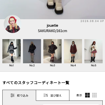
2026.08.04 UP
jouetie
SAKURAKO/161cm
No.1
No.2
No.3
No.4
No.5
すべてのスタッフコーディネート一覧
表示
絞り込み
並び替え