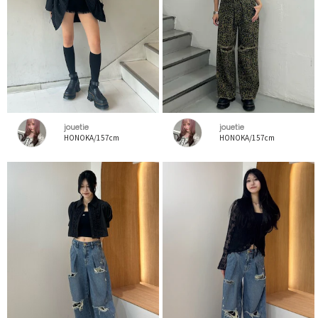
jouetie
jouetie
HONOKA/157cm
HONOKA/157cm