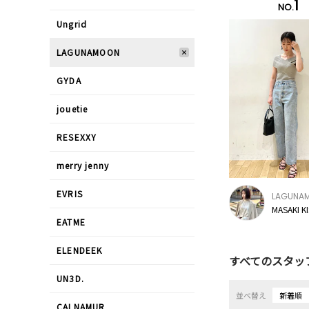
1
NO.
Ungrid
LAGUNAMOON
GYDA
jouetie
RESEXXY
merry jenny
EVRIS
LAGUNA
MASAKI K
EATME
ELENDEEK
すべてのスタッ
UN3D.
並べ替え
新着順
CALNAMUR