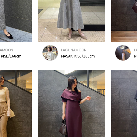
NAMOON
LAGUNAMOON
L
 KISE/168cm
MASAKI KISE/168cm
R