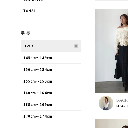
TONAL
身長
すべて
145cm〜149cm
150cm〜154cm
155cm〜159cm
160cm〜164cm
LAGU
165cm〜169cm
MISAKI
170cm〜174cm