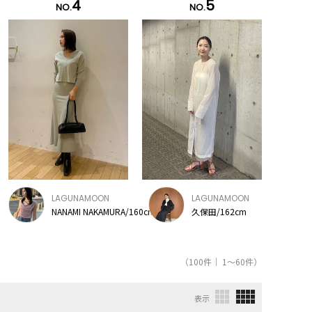
4
5
NO.
NO.
LAGUNAMOON
LAGUNAMOON
NANAMI NAKAMURA/160cm
久保田/162cm
（100件｜ 1～60件）
表示