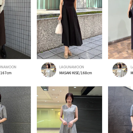
UNAMOON
LAGUNAMOON
167cm
MASAKI KISE/168cm
M