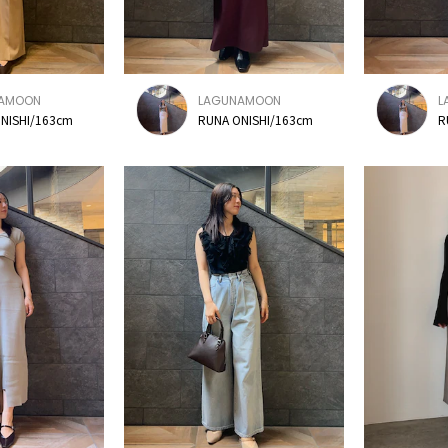
AMOON
LAGUNAMOON
L
NISHI/163cm
RUNA ONISHI/163cm
R