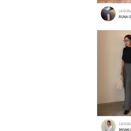
LAGUN
RUNA O
LAGU
MISAKI