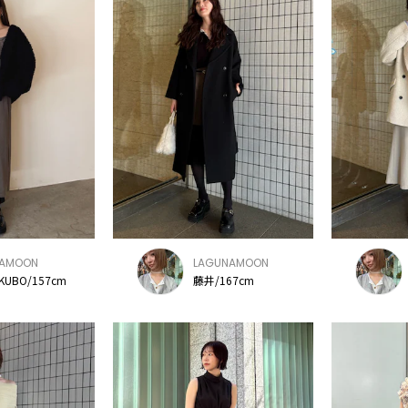
NAMOON
LAGUNAMOON
 KUBO/157cm
藤井/167cm