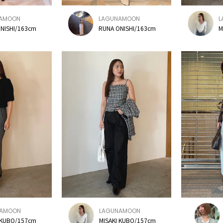
AMOON
LAGUNAMOON
L
NISHI/163cm
RUNA ONISHI/163cm
M
NAMOON
LAGUNAMOON
 KUBO/157cm
MISAKI KUBO/157cm