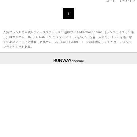
（34件｜ 1～34件）
1
人気ブランドの公式レディースファッション通販サイトRUNWAY channel【ランウェイチャンネ
ル】はカルナムール（CALNAMUR）のスタッフコーデを紹介。新着、人気のアイテムを着こな
すためのアイディア満載！カルナムール（CALNAMUR）コーデの参考にしてください。スタッ
フランキングも必見。
初めての方へ
ご利用ガイド（Q&A）
プライバシーポリシー
特定商取引法に基づく表記
会社概要