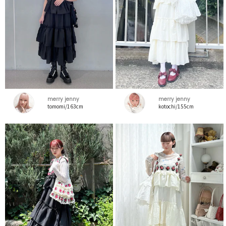
merry jenny
merry jenny
tomomi/163cm
kotochi/155cm