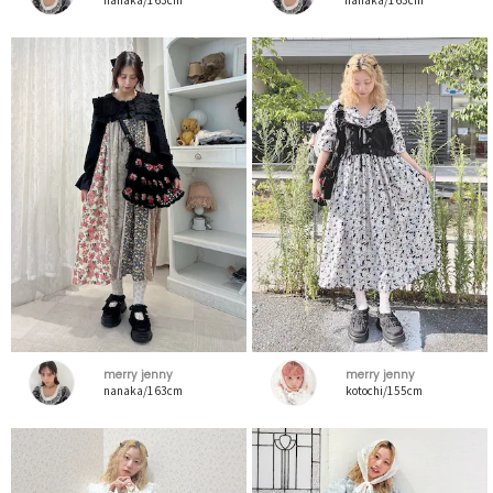
merry jenny
merry jenny
nanaka/163cm
kotochi/155cm