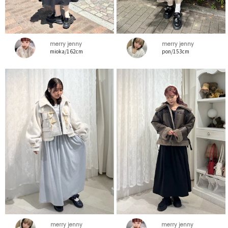
merry jenny
merry jenny
mioka/162cm
pon/153cm
merry jenny
merry jenny