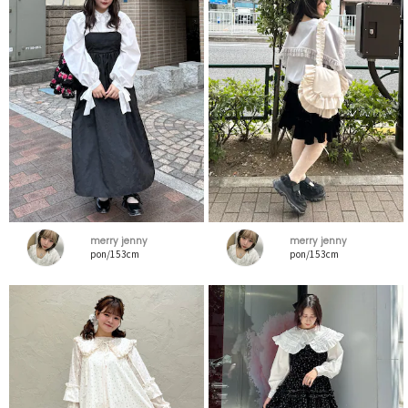
merry jenny
merry jenny
pon/153cm
pon/153cm