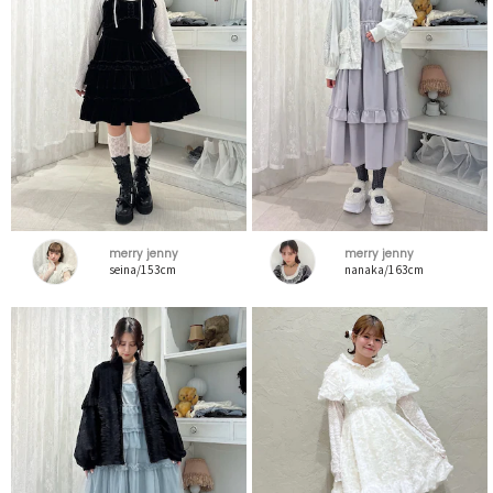
merry jenny
merry jenny
seina/153cm
nanaka/163cm