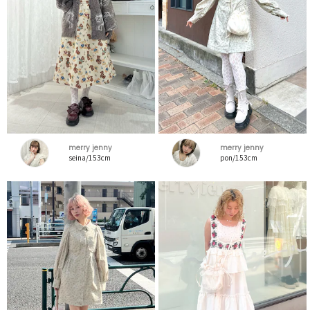
merry jenny
merry jenny
seina/153cm
pon/153cm