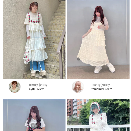
merry jenny
merry jenny
ayu/166cm
tomomi/163cm