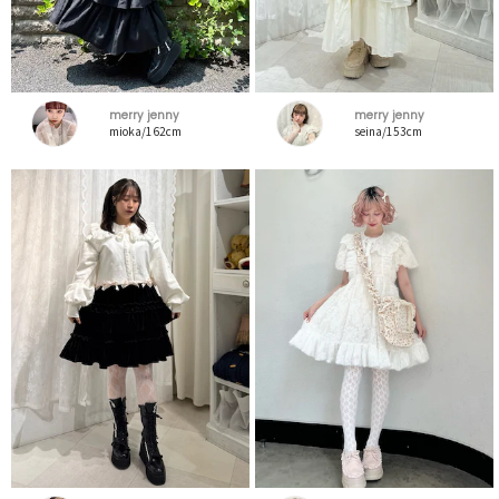
merry jenny
merry jenny
mioka/162cm
seina/153cm