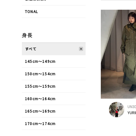
TONAL
身長
すべて
145cm〜149cm
150cm〜154cm
155cm〜159cm
160cm〜164cm
UN3D
165cm〜169cm
YURI
170cm〜174cm