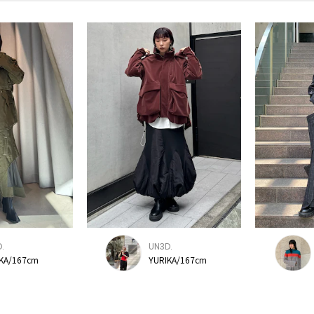
.
UN3D.
KA/167cm
YURIKA/167cm