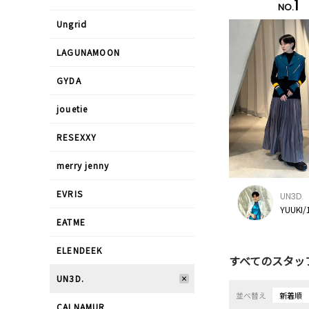
1
NO.
Ungrid
LAGUNAMOON
GYDA
jouetie
RESEXXY
merry jenny
EVRIS
UN3D.
YUUKI/
EATME
ELENDEEK
すべてのスタッ
UN3D.
並べ替え
新着順
CALNAMUR