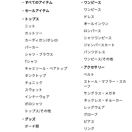
すべてのアイテム
ワンピース
ワンピース
セールアイテム
ドレス
トップス
オールインワン
ニット
ロンパース
カットソー
シャツワンピース
カーディガン/ボレロ
ジャンパースカート
パーカー
パンツドレス
シャツ・ブラウス
ワンピース/その他
Tシャツ
アクセサリー
キャミソール・ベアトップ
ベルト
タンクトップ
ストール・マフラー・スカ
チュニック
ーフ
スウェット
サングラス・メガネ
インナーウェア
ネックレス・チョーカー
ポロシャツ
レッグウェア
トップス/その他
グローブ
グッズ
ピアス
ポーチ類
リング