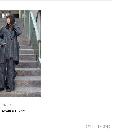
UN3D.
AYAKO/157cm
（3件｜ 1～3件）