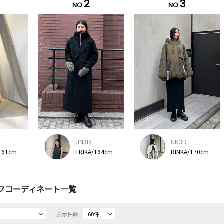
2
3
NO.
NO.
UN3D.
UN3D.
161cm
ERIKA/164cm
RINKA/170cm
フコーディネート一覧
表示件数
60件