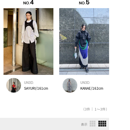
4
5
NO.
NO.
UN3D.
UN3D.
SAYURI/161cm
KANAE/162cm
（3件｜ 1～3件）
表示