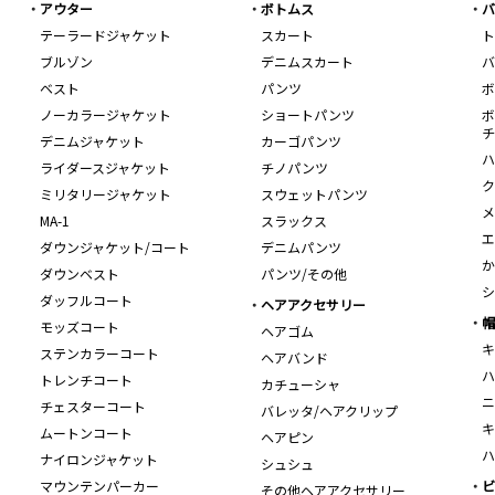
アウター
ボトムス
バ
テーラードジャケット
スカート
ト
ブルゾン
デニムスカート
バ
ベスト
パンツ
ボ
ノーカラージャケット
ショートパンツ
ボ
チ
デニムジャケット
カーゴパンツ
ハ
ライダースジャケット
チノパンツ
ク
ミリタリージャケット
スウェットパンツ
メ
MA-1
スラックス
エ
ダウンジャケット/コート
デニムパンツ
か
ダウンベスト
パンツ/その他
シ
ダッフルコート
ヘアアクセサリー
帽
モッズコート
ヘアゴム
キ
ステンカラーコート
ヘアバンド
ハ
トレンチコート
カチューシャ
ニ
チェスターコート
バレッタ/ヘアクリップ
キ
ムートンコート
ヘアピン
ハ
ナイロンジャケット
シュシュ
マウンテンパーカー
ビ
その他ヘアアクセサリー