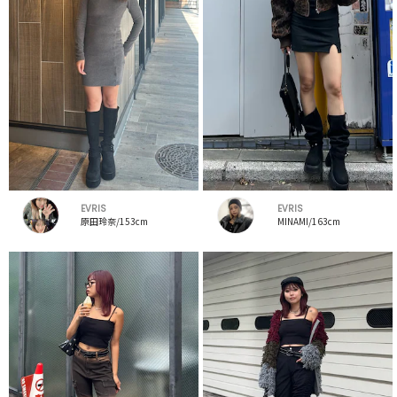
EVRIS
EVRIS
原田玲奈/153cm
MINAMI/163cm