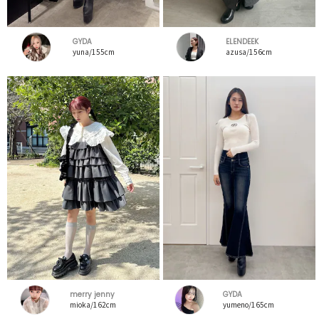
GYDA
ELENDEEK
yuna/155cm
azusa/156cm
merry jenny
GYDA
mioka/162cm
yumeno/165cm