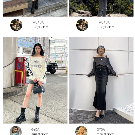
MURUA
MURUA
juri/153cm
juri/153cm
GYDA
GYDA
miia/160cm
miyu/160cm