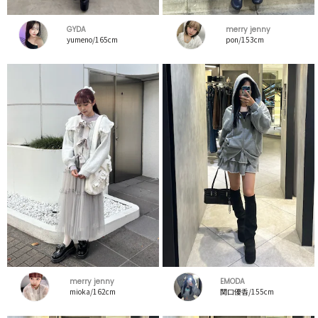
GYDA
merry jenny
yumeno/165cm
pon/153cm
merry jenny
EMODA
mioka/162cm
関口優香/155cm