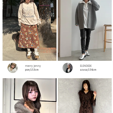
merry jenny
ELENDEEK
pon/153cm
azusa/156cm