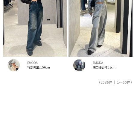
EMODA
EMODA
竹部美里/156cm
関口優香/155cm
（2036件｜ 1～60件）
1
2
3
4
5
レディースファッション通販サイトRUNWAY channel【ランウェイチャンネル】のスタッフコー
デを紹介。新着、人気のアイテムを着こなすためのアイディア満載！コーデの参考にしてくだ
さい。スタッフランキングも必見。