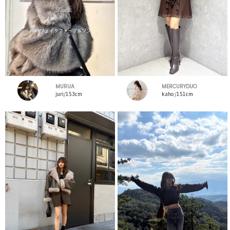
MURUA
MERCURYDUO
juri/153cm
kaho /151cm