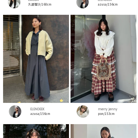
久道理沙/160cm
azusa/156cm
ELENDEEK
merry jenny
azusa/156cm
pon/153cm