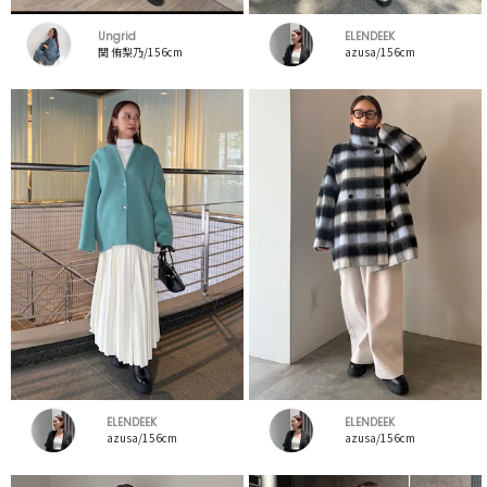
Ungrid
ELENDEEK
関 侑梨乃/156cm
azusa/156cm
ELENDEEK
ELENDEEK
azusa/156cm
azusa/156cm