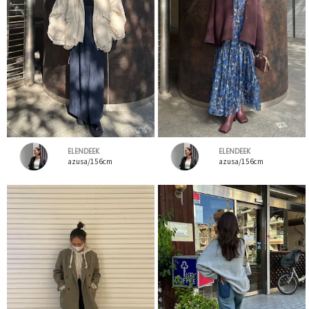
ELENDEEK
ELENDEEK
azusa/156cm
azusa/156cm