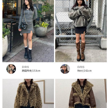
EVRIS
EVRIS
原田玲奈/153cm
Meiri/161cm