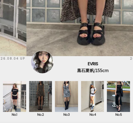
2026.07.31 UP
EVRIS
黒石夏帆/155cm
No.1
No.2
No.3
No.4
No.5