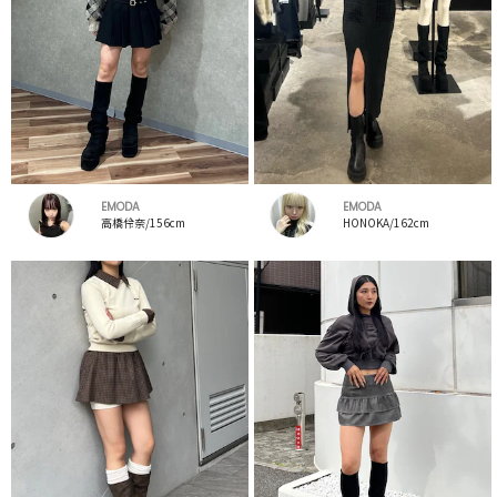
EMODA
EMODA
高橋伶奈/156cm
HONOKA/162cm