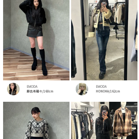
EMODA
EMODA
藤吉希羅々/160cm
HONOKA/162cm