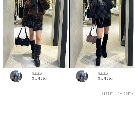
EMODA
EMODA
ユカ/155cm
ユカ/155cm
（191件｜ 1～60件）
1
2
3
4
人気ブランドの公式レディースファッション通販サイトRUNWAY channel【ランウェイチャンネ
ル】はエモダ（EMODA）のスタッフコーデを紹介。新着、人気のアイテムを着こなすためのア
イディア満載！エモダ（EMODA）コーデの参考にしてください。スタッフランキングも必見。