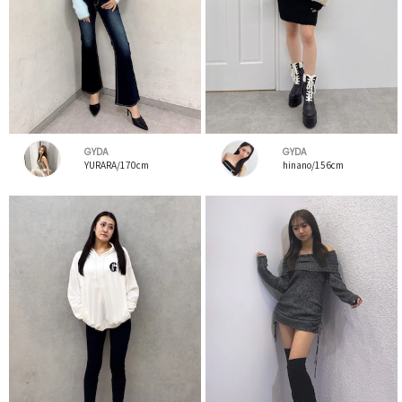
GYDA
GYDA
YURARA/170cm
hinano/156cm