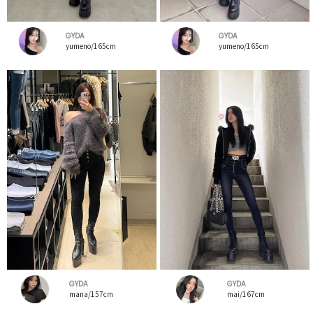
GYDA
GYDA
yumeno/165cm
yumeno/165cm
GYDA
GYDA
mana/157cm
mai/167cm