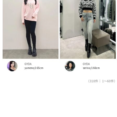
GYDA
GYDA
yumeno/165cm
serina/166cm
（318件｜ 1～60件）
1
2
3
4
5
人気ブランドの公式レディースファッション通販サイトRUNWAY channel【ランウェイチャンネ
ル】はジェイダ（GYDA）のスタッフコーデを紹介。新着、人気のアイテムを着こなすためのア
イディア満載！ジェイダ（GYDA）コーデの参考にしてください。スタッフランキングも必見。