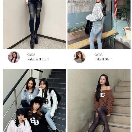
GYDA
GYDA
katsusa/161cm
miku/160cm