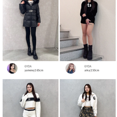
GYDA
GYDA
yumeno/165cm
aika/150cm