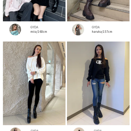
GYDA
GYDA
miia/160cm
haruka/157cm