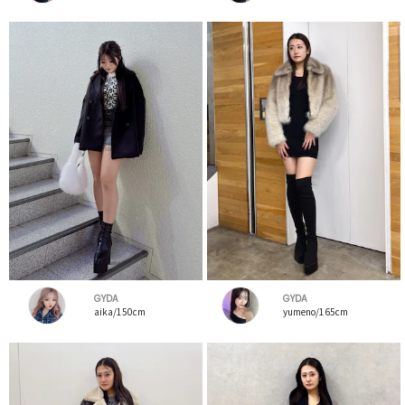
GYDA
GYDA
aika/150cm
yumeno/165cm