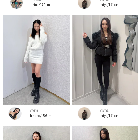
GYDA
GYDA
rina/170cm
miyu/161cm
GYDA
GYDA
hinano/156cm
miyu/161cm