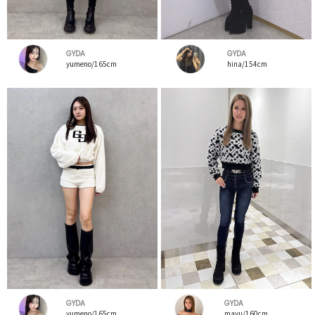
GYDA
GYDA
yumeno/165cm
hina/154cm
GYDA
GYDA
yumeno/165cm
mayu/160cm