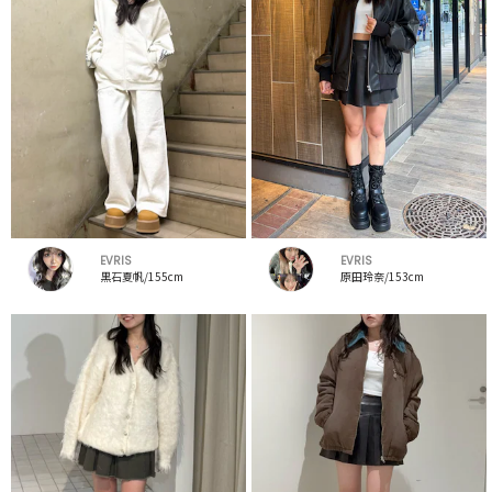
EVRIS
EVRIS
黒石夏帆/155cm
原田玲奈/153cm