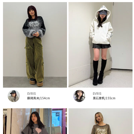
EVRIS
EVRIS
藤岡真央/154cm
黒石夏帆/155cm