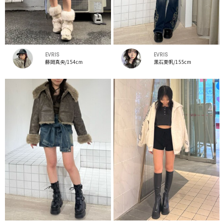
EVRIS
EVRIS
藤岡真央/154cm
黒石夏帆/155cm