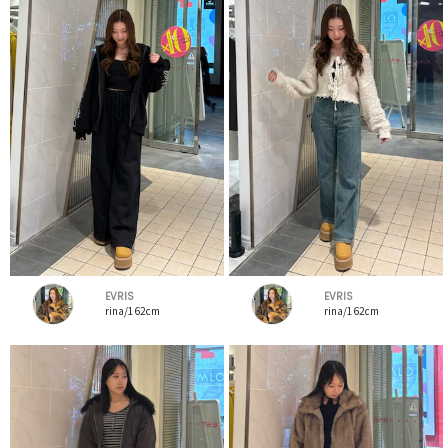
EVRIS
EVRIS
rina/162cm
rina/162cm