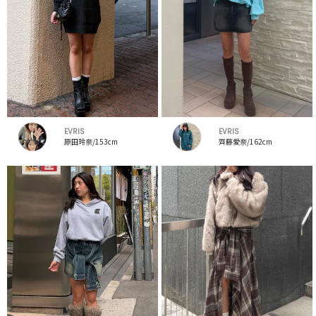
EVRIS
EVRIS
原田玲奈/153cm
齊藤愛奈/162cm