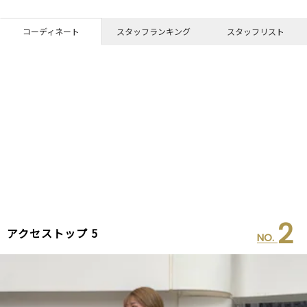
コーディネート
スタッフランキング
スタッフリスト
2
アクセストップ 5
NO.