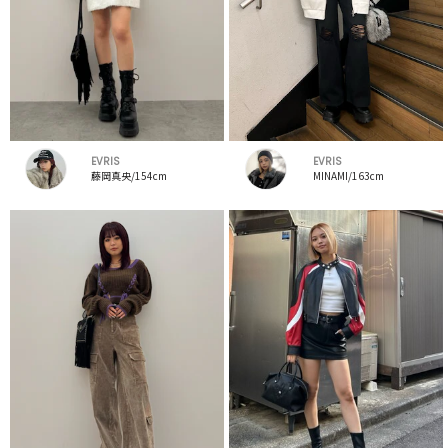
EVRIS
EVRIS
藤岡真央/154cm
MINAMI/163cm