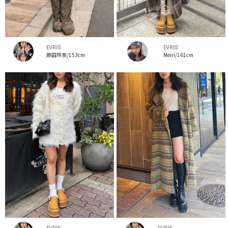
EVRIS
EVRIS
原田玲奈/153cm
Meiri/161cm