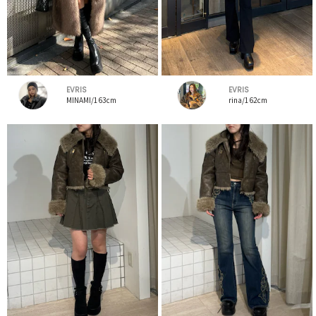
EVRIS
EVRIS
MINAMI/163cm
rina/162cm