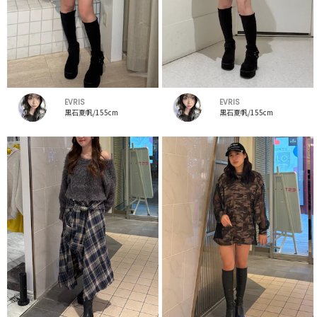
EVRIS
EVRIS
黒石夏帆/155cm
黒石夏帆/155cm