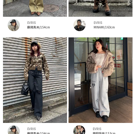
EVRIS
EVRIS
藤岡真央/154cm
MINAMI/163cm
EVRIS
EVRIS
藤岡真央/154cm
原田玲奈/153cm