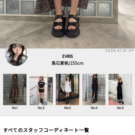
026.07.31 UP
20
EVRIS
原田玲奈/153cm
No.1
No.2
No.3
No.4
No.5
すべてのスタッフコーディネート一覧