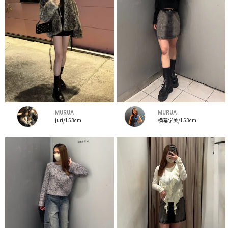
MURUA
MURUA
juri/153cm
横幕学美/153cm