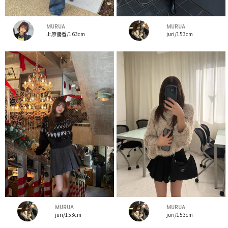
MURUA
MURUA
上原優香/163cm
juri/153cm
MURUA
MURUA
juri/153cm
juri/153cm