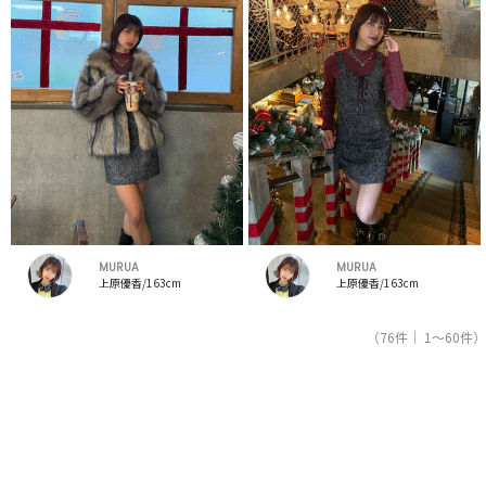
MURUA
MURUA
上原優香/163cm
上原優香/163cm
（76件｜ 1～60件）
1
2
人気ブランドの公式レディースファッション通販サイトRUNWAY channel【ランウェイチャンネ
ル】はムルーア（MURUA）のスタッフコーデを紹介。新着、人気のアイテムを着こなすための
アイディア満載！ムルーア（MURUA）コーデの参考にしてください。スタッフランキングも必