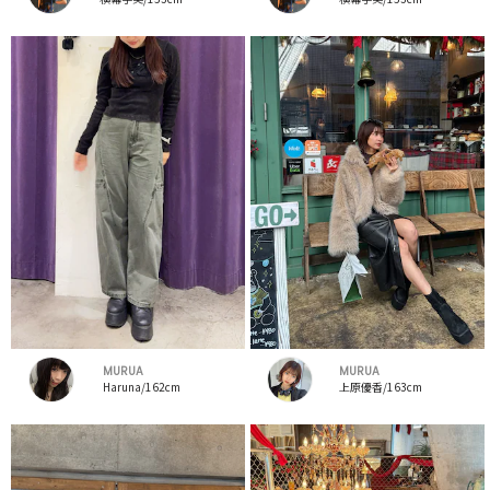
MURUA
MURUA
Haruna/162cm
上原優香/163cm