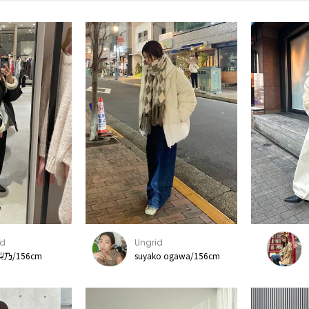
id
Ungrid
梨乃/156cm
suyako ogawa/156cm