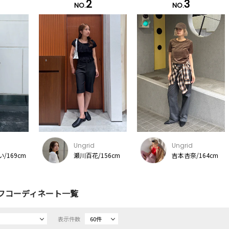
2
3
NO.
NO.
Ungrid
Ungrid
/169cm
瀬川百花/156cm
吉本杏奈/164cm
フコーディネート一覧
表示件数
60件