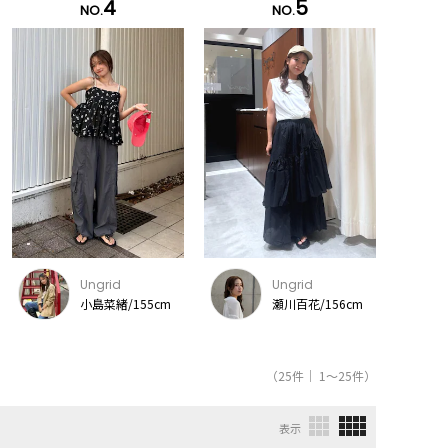
4
5
NO.
NO.
Ungrid
Ungrid
小島菜緒/155cm
瀬川百花/156cm
（25件｜ 1～25件）
表示