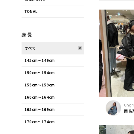
TONAL
身長
すべて
145cm〜149cm
150cm〜154cm
155cm〜159cm
160cm〜164cm
Ungr
165cm〜169cm
関 侑
170cm〜174cm