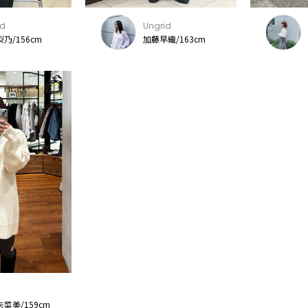
id
Ungrid
梨乃/156cm
加藤早織/163cm
菜美/159cm