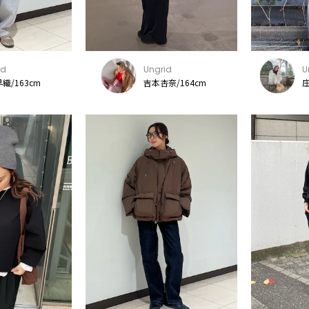
id
Ungrid
U
織/163cm
吉本杏奈/164cm
庄