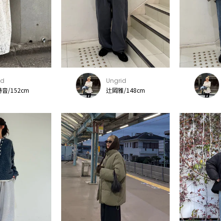
id
Ungrid
音/152cm
辻岡雅/148cm