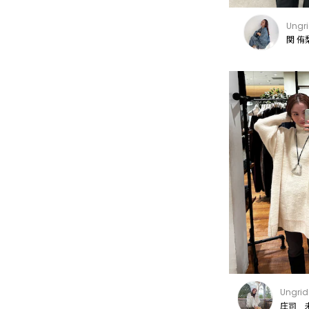
Ungr
関 侑
Ungrid
庄司 未