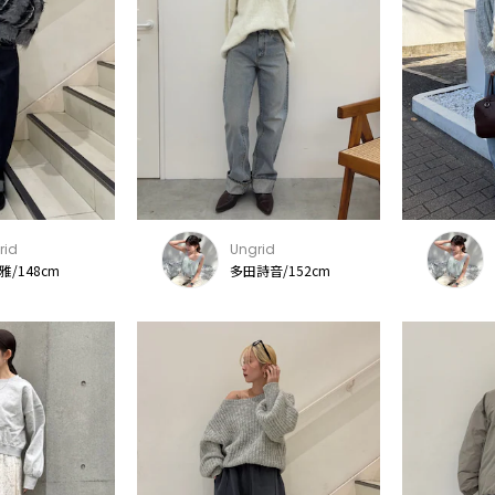
rid
Ungrid
雅/148cm
多田詩音/152cm