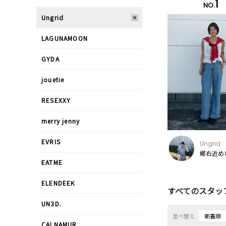
1
NO.
Ungrid
LAGUNAMOON
GYDA
jouetie
RESEXXY
merry jenny
EVRIS
Ungrid
郷右近めい
EATME
ELENDEEK
すべてのスタッ
UN3D.
並べ替え
新着順
CALNAMUR