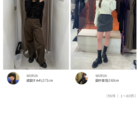
MURUA
MURUA
成田すみれ/171cm
田中音羽/163cm
（96件｜ 1～60件）
1
2
人気ブランドの公式レディースファッション通販サイトRUNWAY channel【ランウェイチャンネ
ル】はムルーア（MURUA）のスタッフコーデを紹介。新着、人気のアイテムを着こなすための
アイディア満載！ムルーア（MURUA）コーデの参考にしてください。スタッフランキングも必