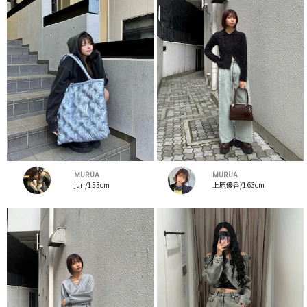
MURUA
MURUA
juri/153cm
上原優香/163cm