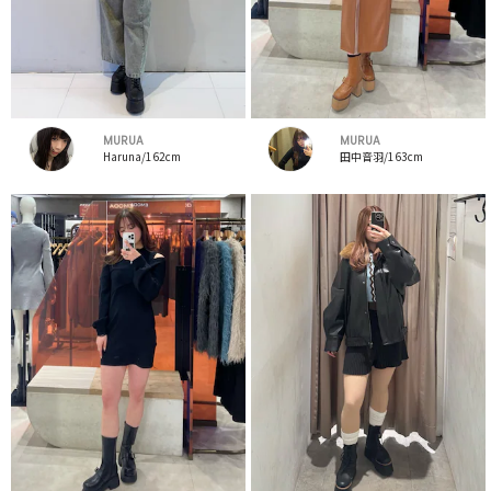
MURUA
MURUA
Haruna/162cm
田中音羽/163cm