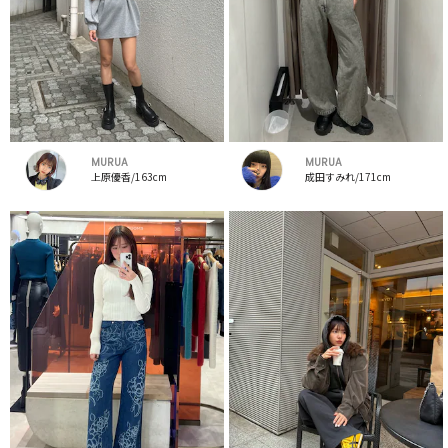
MURUA
MURUA
上原優香/163cm
成田すみれ/171cm