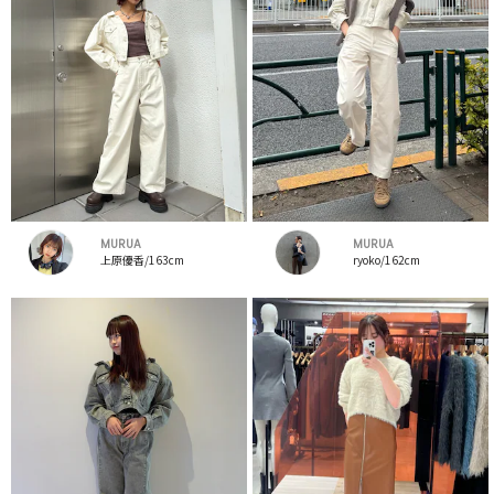
MURUA
MURUA
上原優香/163cm
ryoko/162cm