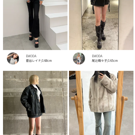
EMODA
EMODA
菅谷レイナ/168cm
尾辻萌々子/165cm