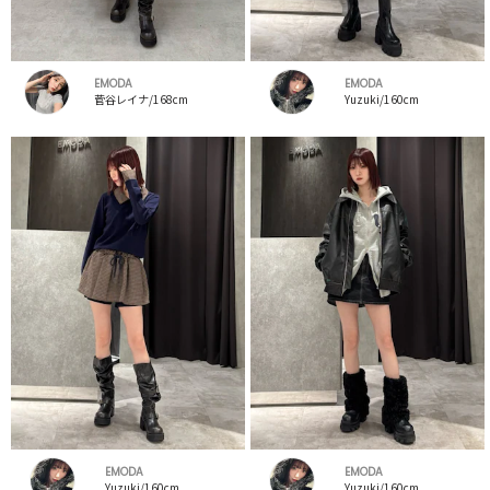
EMODA
EMODA
菅谷レイナ/168cm
Yuzuki/160cm
EMODA
EMODA
Yuzuki/160cm
Yuzuki/160cm