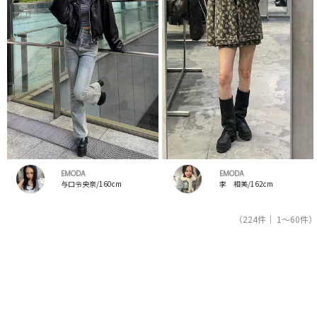
EMODA
EMODA
与口令央奈/160cm
李 相美/162cm
（224件｜ 1～60件）
1
2
3
4
人気ブランドの公式レディースファッション通販サイトRUNWAY channel【ランウェイチャンネ
ル】はエモダ（EMODA）のスタッフコーデを紹介。新着、人気のアイテムを着こなすためのア
イディア満載！エモダ（EMODA）コーデの参考にしてください。スタッフランキングも必見。