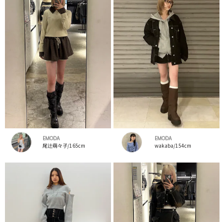
EMODA
EMODA
尾辻萌々子/165cm
wakaba/154cm