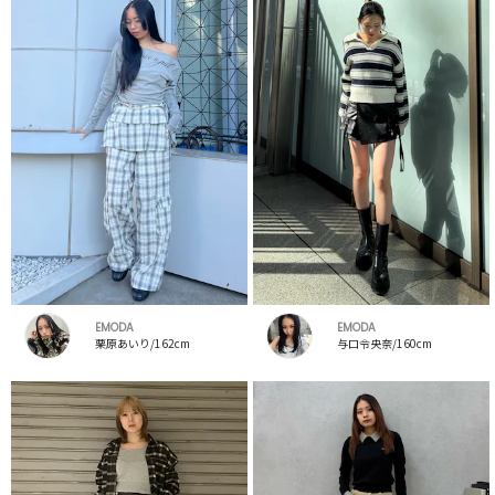
EMODA
EMODA
栗原あいり/162cm
与口令央奈/160cm