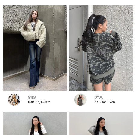
GYDA
GYDA
KURENA/153cm
haruka/157cm