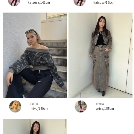
katsusa/161cm
katsusa/161cm
GYDA
GYDA
miyu/160cm
arisa/155cm