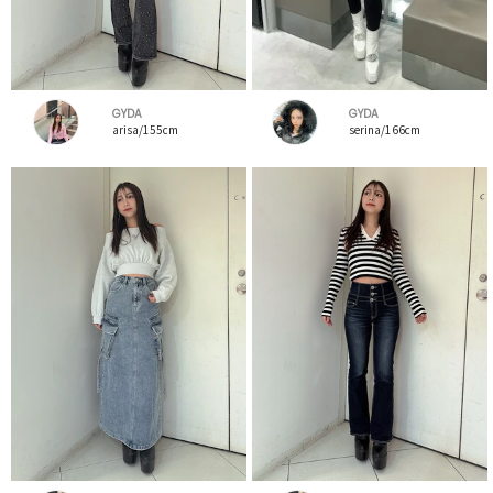
GYDA
GYDA
arisa/155cm
serina/166cm