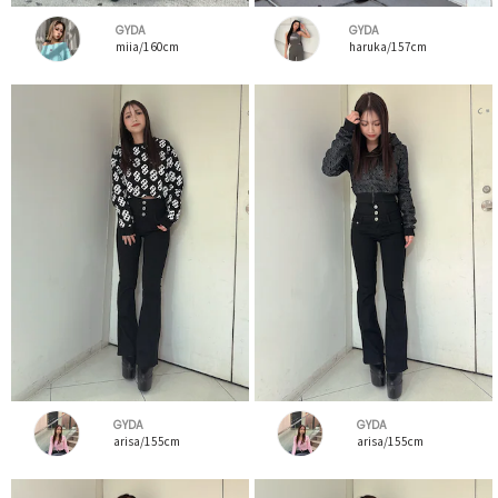
GYDA
GYDA
miia/160cm
haruka/157cm
GYDA
GYDA
arisa/155cm
arisa/155cm