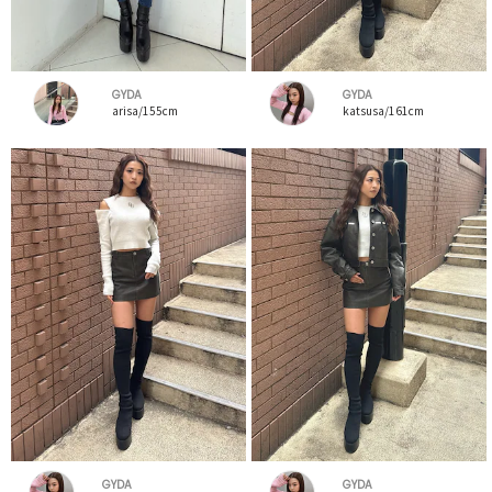
GYDA
GYDA
arisa/155cm
katsusa/161cm
GYDA
GYDA