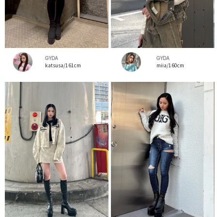
GYDA
GYDA
katsusa/161cm
miia/160cm