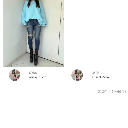
GYDA
GYDA
arisa/155cm
arisa/155cm
（213件｜ 1～60件）
1
2
3
4
人気ブランドの公式レディースファッション通販サイトRUNWAY channel【ランウェイチャンネ
ル】はジェイダ（GYDA）のスタッフコーデを紹介。新着、人気のアイテムを着こなすためのア