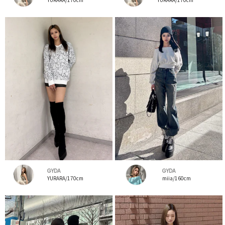
GYDA
GYDA
YURARA/170cm
miia/160cm