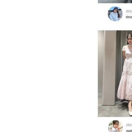
daz
rin
daz
yu