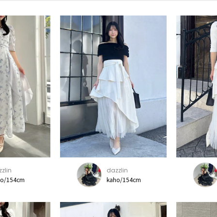
zlin
dazzlin
ho/154cm
kaho/154cm