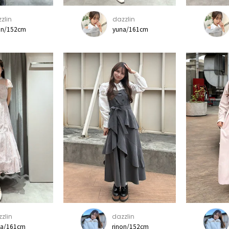
zlin
dazzlin
on/152cm
yuna/161cm
zlin
dazzlin
na/161cm
rinon/152cm