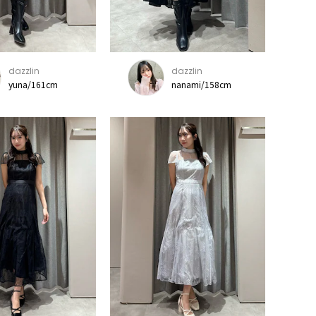
dazzlin
dazzlin
yuna/161cm
nanami/158cm