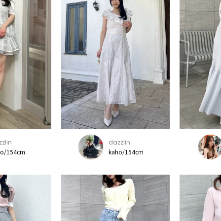
zlin
dazzlin
ho/154cm
kaho/154cm