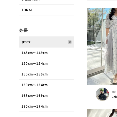
TONAL
身長
すべて
145cm〜149cm
150cm〜154cm
155cm〜159cm
160cm〜164cm
daz
165cm〜169cm
ka
170cm〜174cm