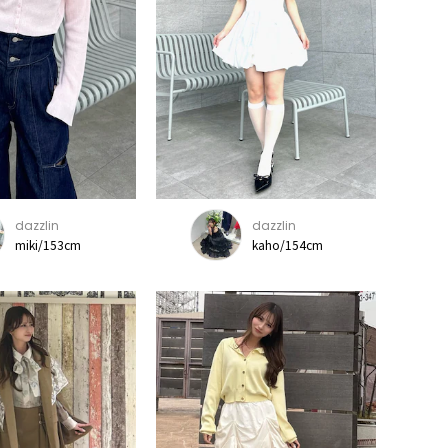
dazzlin
dazzlin
miki/153cm
kaho/154cm