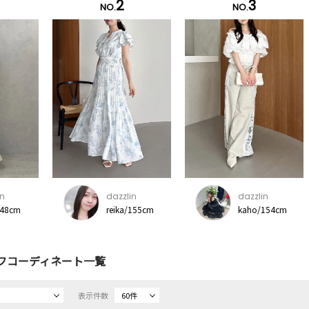
2
3
NO.
NO.
in
dazzlin
dazzlin
48cm
reika/155cm
kaho/154cm
フコーディネート一覧
表示件数
60件