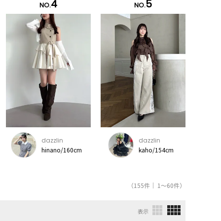
4
5
NO.
NO.
dazzlin
dazzlin
hinano/160cm
kaho/154cm
（155件｜ 1～60件）
表示