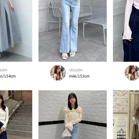
zlin
dazzlin
ho/154cm
miki/153cm