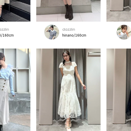
zzlin
dazzlin
ri/160cm
hinano/160cm