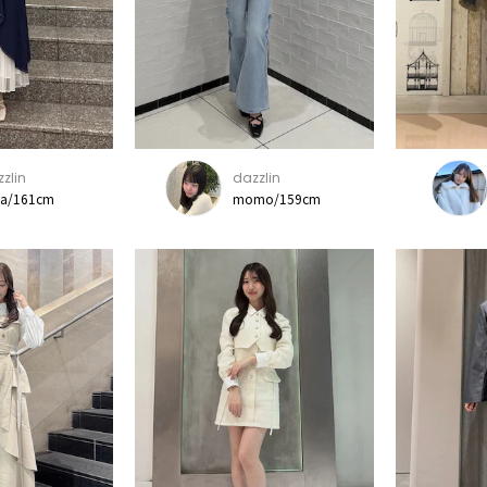
zlin
dazzlin
na/161cm
momo/159cm