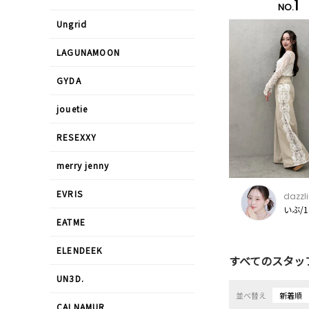
1
NO.
Ungrid
LAGUNAMOON
GYDA
jouetie
RESEXXY
merry jenny
EVRIS
dazzl
いぶ/1
EATME
ELENDEEK
すべてのスタッ
UN3D.
並べ替え
新着順
CALNAMUR