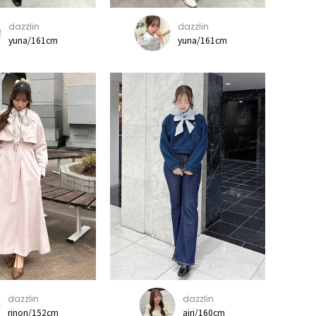
dazzlin
dazzlin
yuna/161cm
yuna/161cm
dazzlin
dazzlin
rinon/152cm
airi/160cm