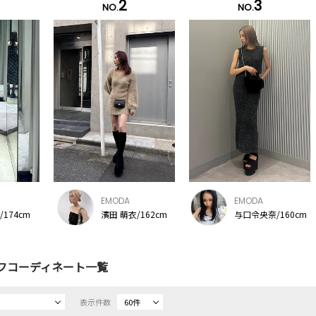
2
3
NO.
NO.
EMODA
EMODA
174cm
濱田 萌衣/162cm
与口令央奈/160cm
フコーディネート一覧
表示件数
60件