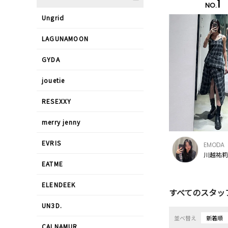
1
NO.
Ungrid
LAGUNAMOON
GYDA
jouetie
RESEXXY
merry jenny
EVRIS
EMODA
川越祐莉/
EATME
ELENDEEK
すべてのスタッ
UN3D.
並べ替え
新着順
CALNAMUR