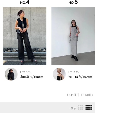
4
5
NO.
NO.
EMODA
EMODA
永田真弓/168cm
濱田 萌衣/162cm
（235件｜ 1～60件）
表示