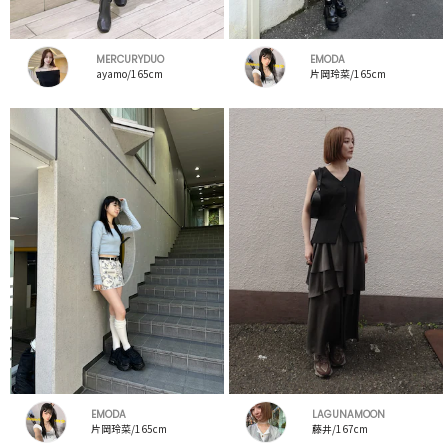
MERCURYDUO
EMODA
ayamo/165cm
片岡玲菜/165cm
EMODA
LAGUNAMOON
片岡玲菜/165cm
藤井/167cm