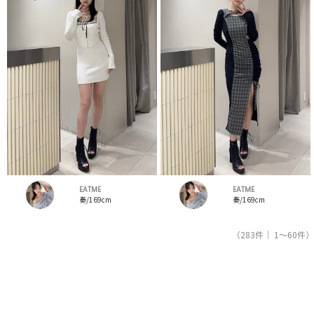
EATME
EATME
奏/169cm
奏/169cm
（283件｜ 1～60件）
1
2
3
4
5
レディースファッション通販サイトRUNWAY channel【ランウェイチャンネル】のスタッフコー