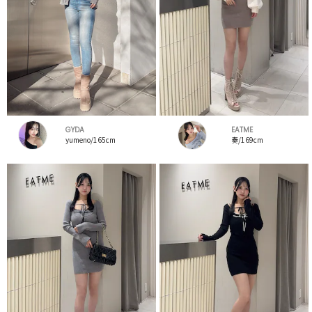
GYDA
EATME
yumeno/165cm
奏/169cm