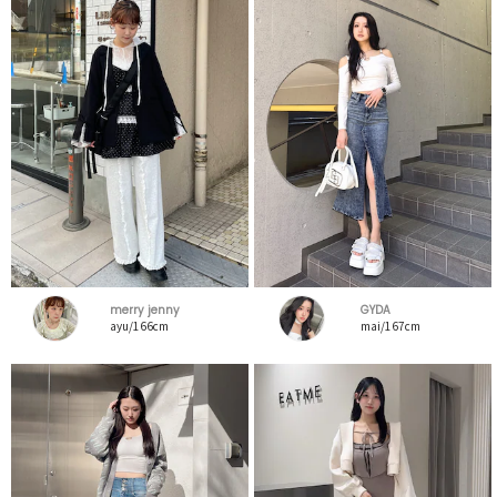
merry jenny
GYDA
ayu/166cm
mai/167cm