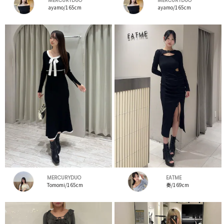
MERCURYDUO
MERCURYDUO
ayamo/165cm
ayamo/165cm
MERCURYDUO
EATME
Tomomi/165cm
奏/169cm