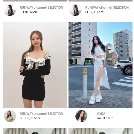
RUNWAY channel SELECTION
RUNWAY channel SELECTION
ELEN/166cm
ELEN/166cm
RUNWAY channel SELECTION
GYDA
SHINRI/165cm
mai/167cm