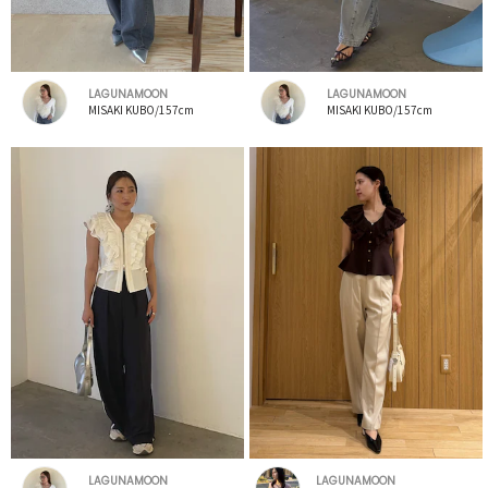
LAGUNAMOON
LAGUNAMOON
MISAKI KUBO/157cm
MISAKI KUBO/157cm
LAGUNAMOON
LAGUNAMOON