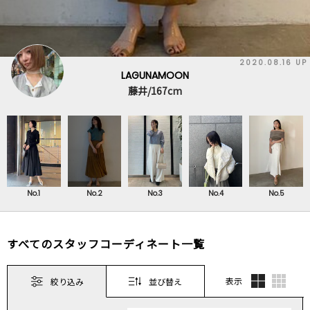
2020.08.16 UP
LAGUNAMOON
藤井/167cm
No.1
No.2
No.3
No.4
No.5
すべてのスタッフコーディネート一覧
表示
絞り込み
並び替え