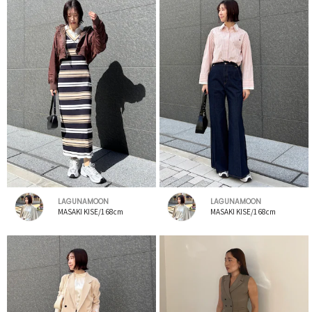
LAGUNAMOON
LAGUNAMOON
MASAKI KISE/168cm
MASAKI KISE/168cm