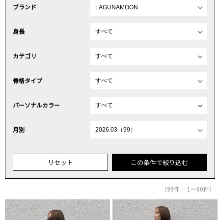
ブランド
身長
カテゴリ
骨格タイプ
パーソナルカラー
月別
リセット
この条件で絞り込む
（99件｜ 1～60件）