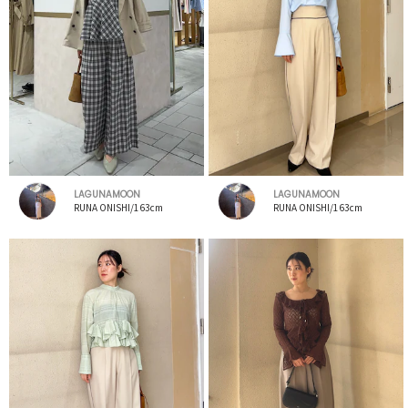
LAGUNAMOON
LAGUNAMOON
RUNA ONISHI/163cm
RUNA ONISHI/163cm