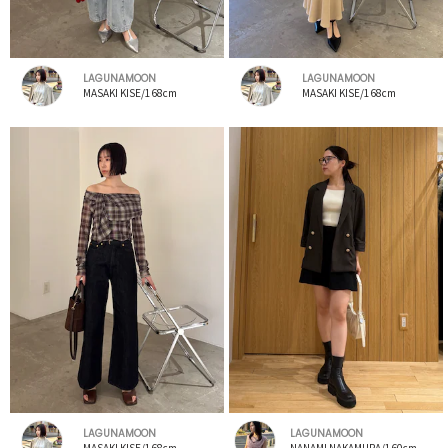
LAGUNAMOON
LAGUNAMOON
MASAKI KISE/168cm
MASAKI KISE/168cm
LAGUNAMOON
LAGUNAMOON
MASAKI KISE/168cm
NANAMI NAKAMURA/160cm