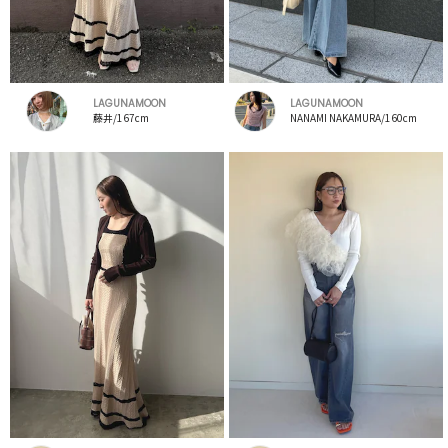
LAGUNAMOON
LAGUNAMOON
藤井/167cm
NANAMI NAKAMURA/160cm