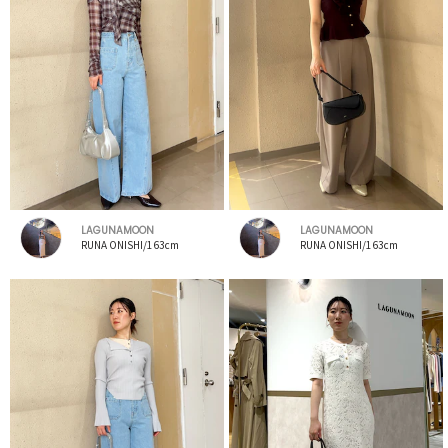
LAGUNAMOON
LAGUNAMOON
RUNA ONISHI/163cm
RUNA ONISHI/163cm