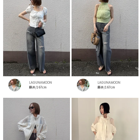
LAGUNAMOON
LAGUNAMOON
藤井/167cm
藤井/167cm