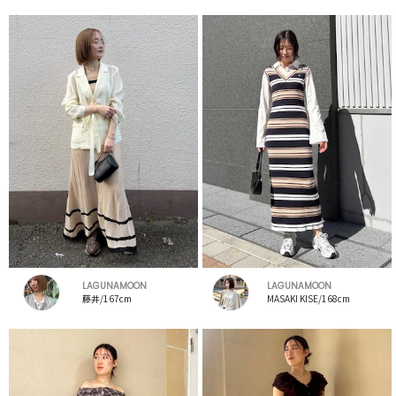
LAGUNAMOON
LAGUNAMOON
藤井/167cm
MASAKI KISE/168cm