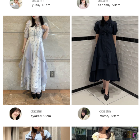
dazzlin
dazzlin
yuna/161cm
nanami/158cm
dazzlin
dazzlin
ayaka/153cm
momo/159cm