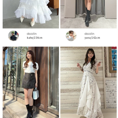
dazzlin
dazzlin
kaho/154cm
yuna/161cm