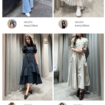
dazzlin
dazzlin
miyu/156cm
karin/165cm