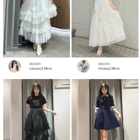
dazzlin
dazzlin
nanami/158cm
hinano/160cm