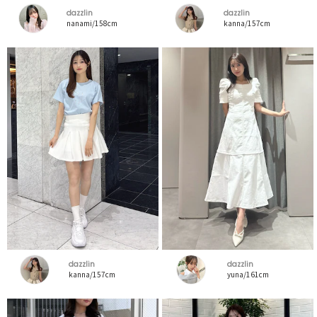
dazzlin
dazzlin
nanami/158cm
kanna/157cm
dazzlin
dazzlin
kanna/157cm
yuna/161cm