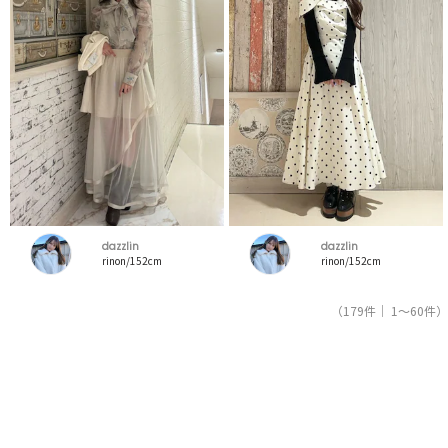
dazzlin
dazzlin
rinon/152cm
rinon/152cm
（179件｜ 1～60件）
1
2
3
人気ブランドの公式レディースファッション通販サイトRUNWAY channel【ランウェイチャンネ
ル】はダズリン（dazzlin）のスタッフコーデを紹介。新着、人気のアイテムを着こなすための
アイディア満載！ダズリン（dazzlin）コーデの参考にしてください。スタッフランキングも必