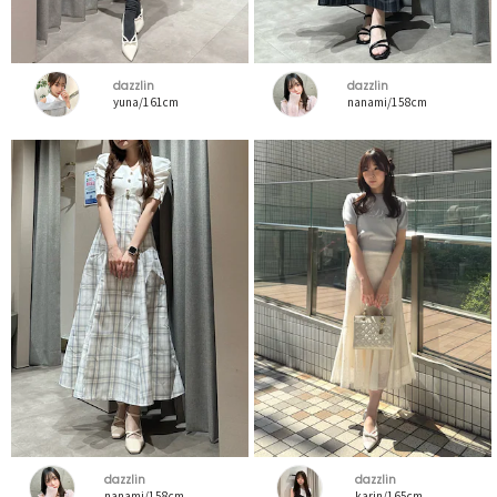
dazzlin
dazzlin
yuna/161cm
nanami/158cm
dazzlin
dazzlin
nanami/158cm
karin/165cm