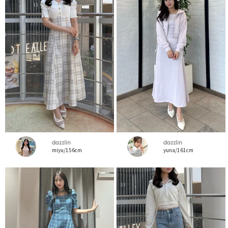
dazzlin
dazzlin
miyu/156cm
yuna/161cm