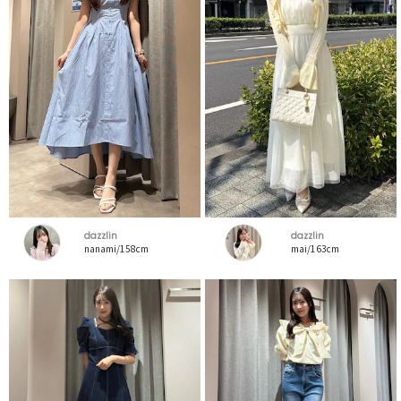
dazzlin
dazzlin
nanami/158cm
mai/163cm