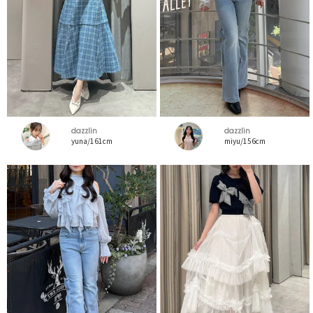
dazzlin
dazzlin
yuna/161cm
miyu/156cm