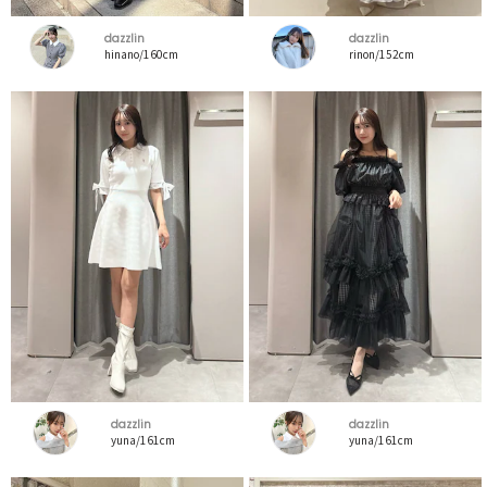
dazzlin
dazzlin
hinano/160cm
rinon/152cm
dazzlin
dazzlin
yuna/161cm
yuna/161cm