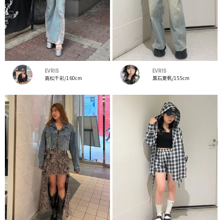
EVRIS
EVRIS
高松千彩/160cm
黒石夏帆/155cm