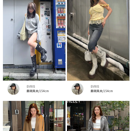
EVRIS
EVRIS
藤岡真央/154cm
藤岡真央/154cm