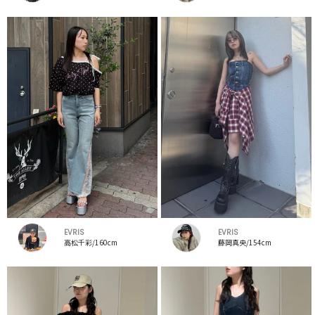
EVRIS
EVRIS
高松千彩/160cm
藤岡真央/154cm