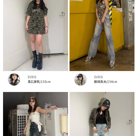
EVRIS
EVRIS
黒石夏帆/155cm
藤岡真央/154cm