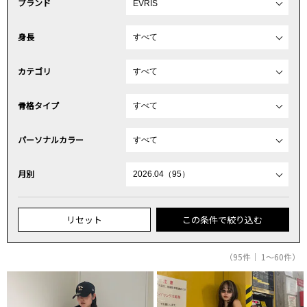
ブランド
身長
カテゴリ
骨格タイプ
パーソナルカラー
月別
リセット
この条件で絞り込む
（95件｜ 1～60件）