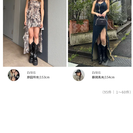
EVRIS
EVRIS
原田玲奈/153cm
藤岡真央/154cm
（95件｜ 1～60件）
1
2
人気ブランドの公式レディースファッション通販サイトRUNWAY channel【ランウェイチャンネ
ル】はエヴリス（EVRIS）のスタッフコーデを紹介。新着、人気のアイテムを着こなすためのア
イディア満載！エヴリス（EVRIS）コーデの参考にしてください。スタッフランキングも必見。