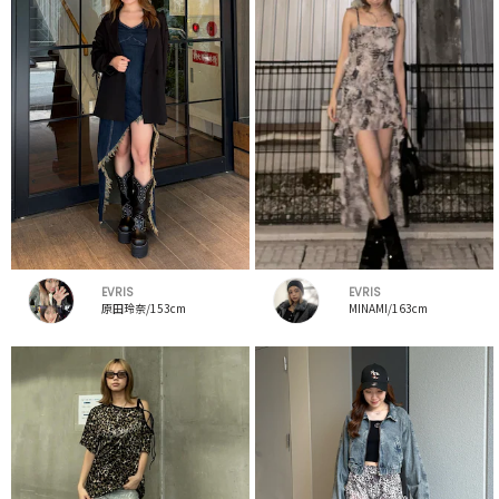
EVRIS
EVRIS
原田玲奈/153cm
MINAMI/163cm