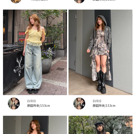
EVRIS
EVRIS
原田玲奈/153cm
原田玲奈/153cm