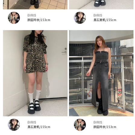
EVRIS
EVRIS
原田玲奈/153cm
黒石夏帆/155cm
EVRIS
EVRIS
黒石夏帆/155cm
原田玲奈/153cm