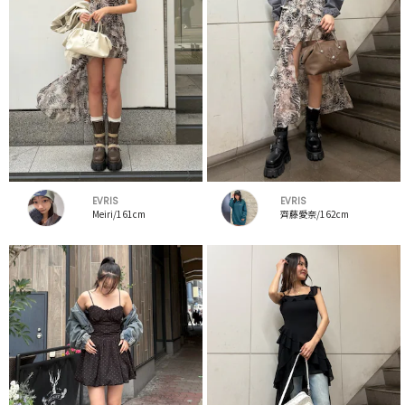
EVRIS
EVRIS
Meiri/161cm
齊藤愛奈/162cm