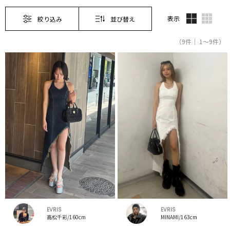
表示
絞り込み
並び替え
（9件｜ 1～9件）
EVRIS
EVRIS
高松千彩/160cm
MINAMI/163cm