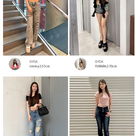
GYDA
GYDA
rimika/157cm
YURARA/170cm