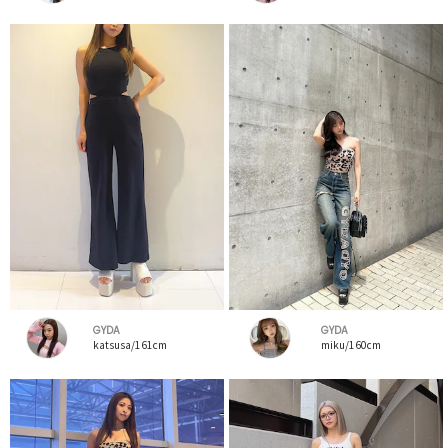
GYDA
GYDA
katsusa/161cm
miku/160cm