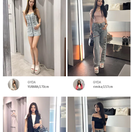
GYDA
GYDA
YURARA/170cm
rimika/157cm