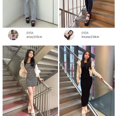
GYDA
GYDA
arisa/155cm
hinano/156cm