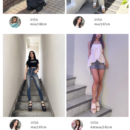
GYDA
GYDA
miia/160cm
mai/167cm
GYDA
GYDA
mai/167cm
katsusa/161cm