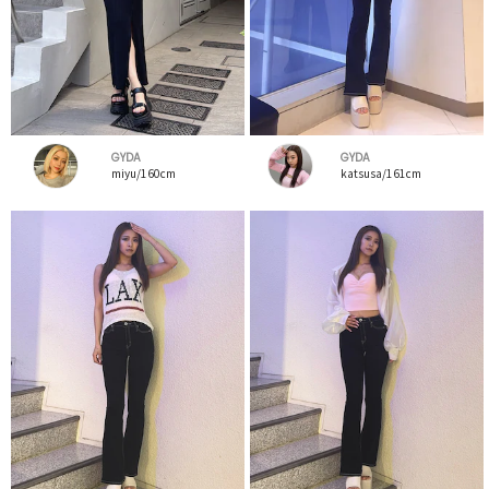
GYDA
GYDA
miyu/160cm
katsusa/161cm