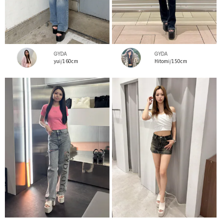
GYDA
GYDA
yui/160cm
Hitomi/150cm