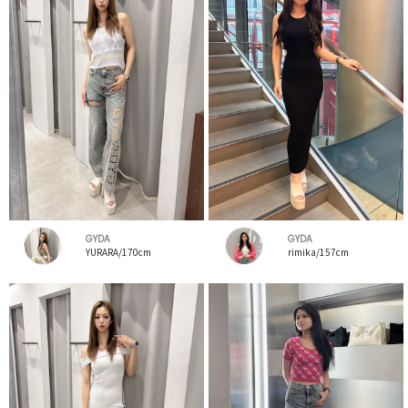
GYDA
GYDA
YURARA/170cm
rimika/157cm