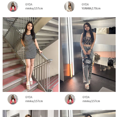
GYDA
GYDA
rimika/157cm
YURARA/170cm
GYDA
GYDA
rimika/157cm
rimika/157cm