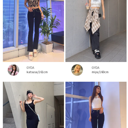
GYDA
GYDA
katsusa/161cm
miyu/160cm