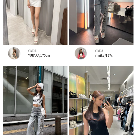
GYDA
GYDA
YURARA/170cm
rimika/157cm