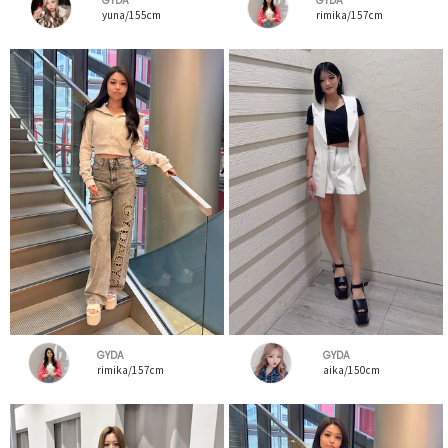
GYDA
GYDA
yuna/155cm
rimika/157cm
GYDA
GYDA
rimika/157cm
aika/150cm