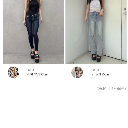
GYDA
GYDA
KURENA/153cm
arisa/155cm
（294件｜ 1～60件）
1
2
3
4
5
人気ブランドの公式レディースファッション通販サイトRUNWAY channel【ランウェイチャンネ
ル】はジェイダ（GYDA）のスタッフコーデを紹介。新着、人気のアイテムを着こなすためのア
イディア満載！ジェイダ（GYDA）コーデの参考にしてください。スタッフランキングも必見。