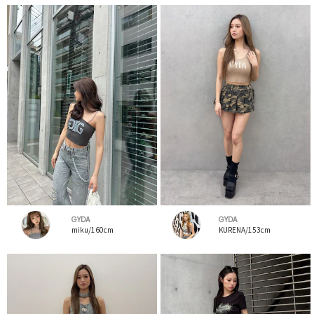
GYDA
GYDA
miku/160cm
KURENA/153cm