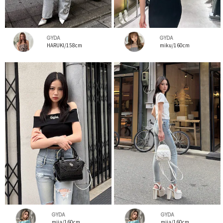
GYDA
GYDA
HARUKI/158cm
miku/160cm
GYDA
GYDA
miia/160cm
miia/160cm