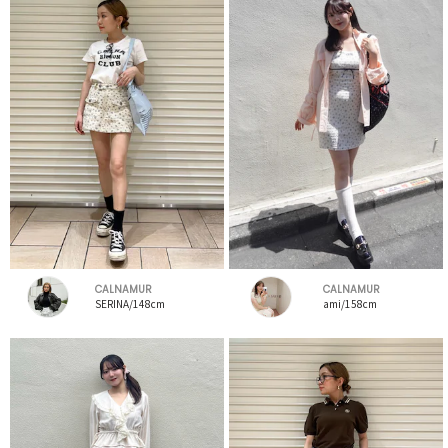
CALNAMUR
CALNAMUR
SERINA/148cm
ami/158cm