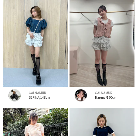
CALNAMUR
CALNAMUR
SERINA/148cm
Haruna/160cm