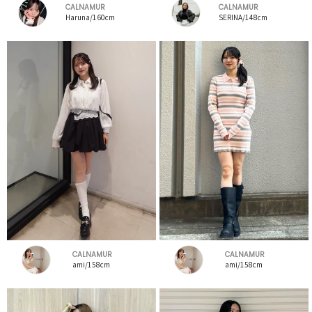
CALNAMUR
CALNAMUR
Haruna/160cm
SERINA/148cm
CALNAMUR
CALNAMUR
ami/158cm
ami/158cm