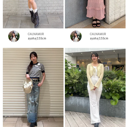
CALNAMUR
CALNAMUR
ayaha/155cm
ayaha/155cm