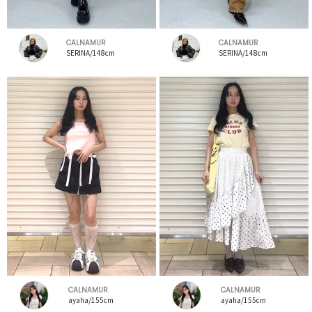
CALNAMUR
CALNAMUR
SERINA/148cm
SERINA/148cm
CALNAMUR
CALNAMUR
ayaha/155cm
ayaha/155cm