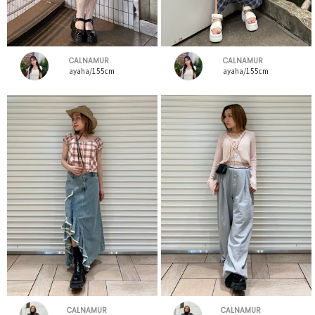
CALNAMUR
CALNAMUR
ayaha/155cm
ayaha/155cm
CALNAMUR
CALNAMUR