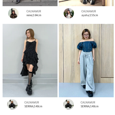
CALNAMUR
CALNAMUR
nene/164cm
ayaha/155cm
CALNAMUR
CALNAMUR
SERINA/148cm
SERINA/148cm