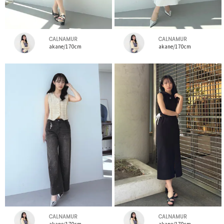
CALNAMUR
CALNAMUR
akane/170cm
akane/170cm
CALNAMUR
CALNAMUR
akane/170cm
akane/170cm