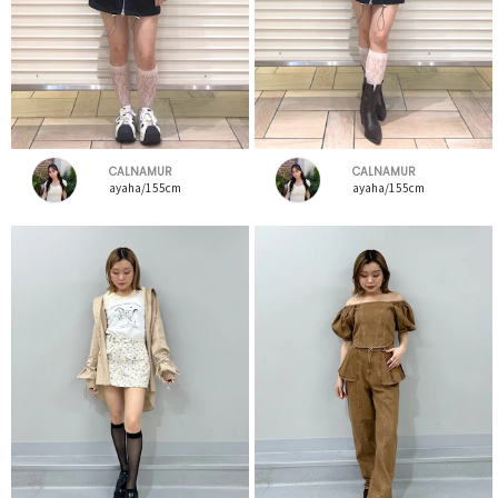
CALNAMUR
CALNAMUR
ayaha/155cm
ayaha/155cm