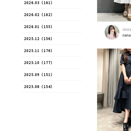
2026.03（161）
2026.02（162）
2026.01（155）
dazz
nana
2025.12（156）
2025.11（176）
2025.10（177）
2025.09（151）
2025.08（154）