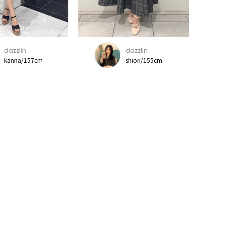
dazzlin
dazzlin
kanna/157cm
shiori/155cm