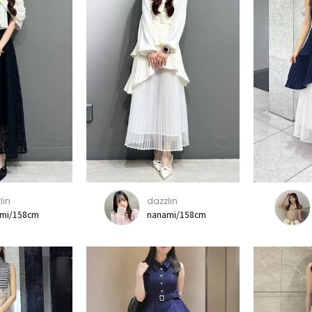
lin
dazzlin
mi/158cm
nanami/158cm