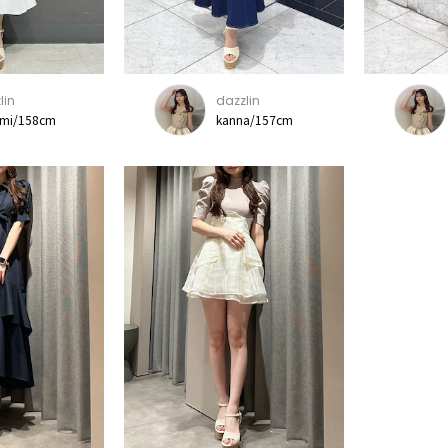
lin
dazzlin
mi/158cm
kanna/157cm