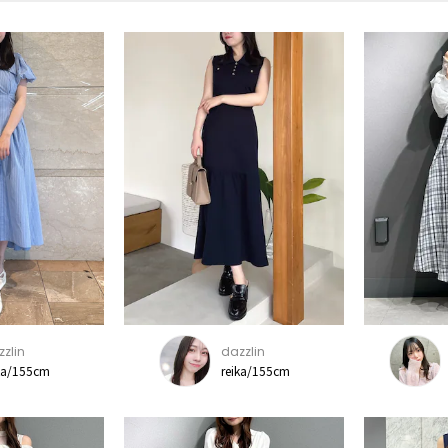
zlin
dazzlin
ka/155cm
reika/155cm