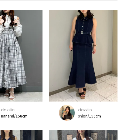
dazzlin
dazzlin
nanami/158cm
shiori/155cm