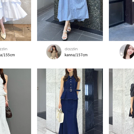
zlin
dazzlin
ka/155cm
kanna/157cm