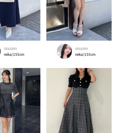
dazzlin
dazzlin
reika/155cm
reika/155cm