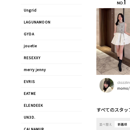
1
NO.
Ungrid
LAGUNAMOON
GYDA
jouetie
RESEXXY
merry jenny
EVRIS
dazzlin
momo/
EATME
ELENDEEK
すべてのスタッ
UN3D.
並べ替え
新着順
CALNAMUR