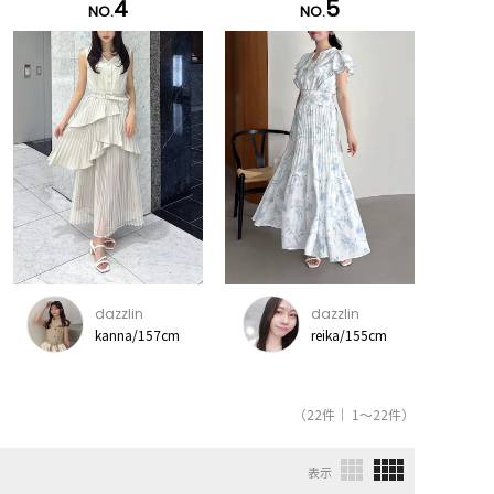
4
5
NO.
NO.
dazzlin
dazzlin
kanna/157cm
reika/155cm
（22件｜ 1～22件）
表示