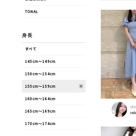
TONAL
身長
すべて
145cm〜149cm
150cm〜154cm
155cm〜159cm
160cm〜164cm
daz
165cm〜169cm
rei
170cm〜174cm