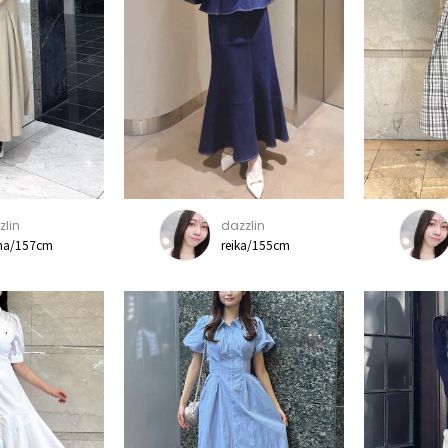
zlin
dazzlin
na/157cm
reika/155cm