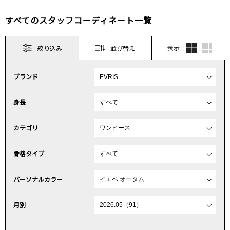
すべてのスタッフコーディネート一覧
表示
絞り込み
並び替え
ブランド
身長
カテゴリ
骨格タイプ
パーソナルカラー
月別