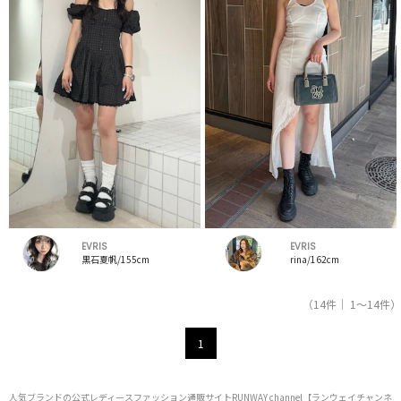
EVRIS
EVRIS
黒石夏帆/155cm
rina/162cm
（14件｜ 1～14件）
1
人気ブランドの公式レディースファッション通販サイトRUNWAY channel【ランウェイチャンネ