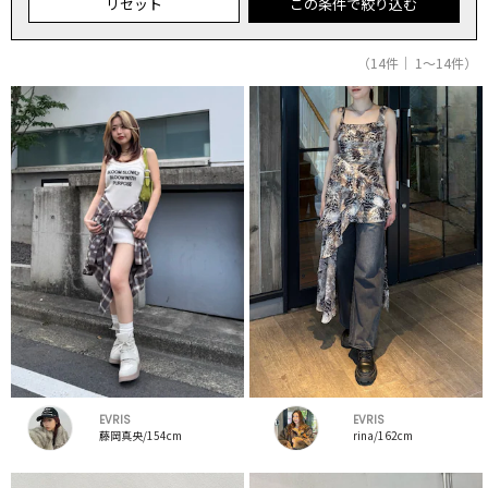
リセット
この条件で絞り込む
（14件｜ 1～14件）
EVRIS
EVRIS
藤岡真央/154cm
rina/162cm