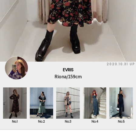
2022.07.02 UP
EVRIS
yumeka/164cm
No.1
No.2
No.3
No.4
No.5