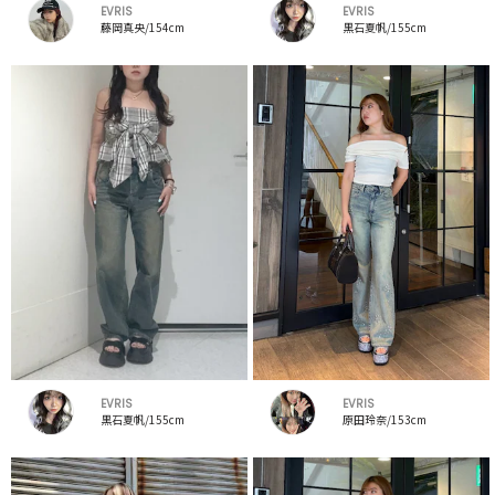
EVRIS
EVRIS
藤岡真央/154cm
黒石夏帆/155cm
EVRIS
EVRIS
黒石夏帆/155cm
原田玲奈/153cm