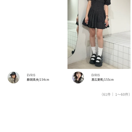
EVRIS
EVRIS
藤岡真央/154cm
黒石夏帆/155cm
（61件｜ 1～60件）
1
2
人気ブランドの公式レディースファッション通販サイトRUNWAY channel【ランウェイチャンネ
ル】はエヴリス（EVRIS）のスタッフコーデを紹介。新着、人気のアイテムを着こなすためのア