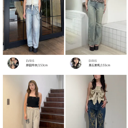
EVRIS
EVRIS
原田玲奈/153cm
黒石夏帆/155cm