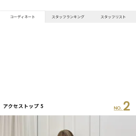
コーディネート
スタッフランキング
スタッフリスト
2
アクセストップ 5
NO.