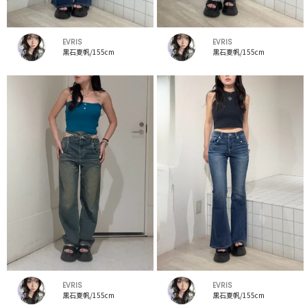
EVRIS
EVRIS
黒石夏帆/155cm
黒石夏帆/155cm
EVRIS
EVRIS
黒石夏帆/155cm
黒石夏帆/155cm