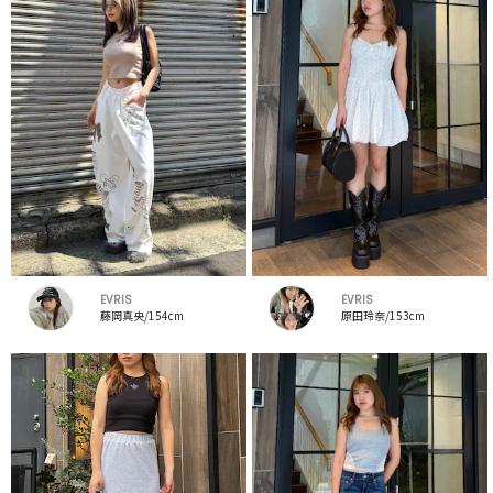
EVRIS
EVRIS
藤岡真央/154cm
原田玲奈/153cm