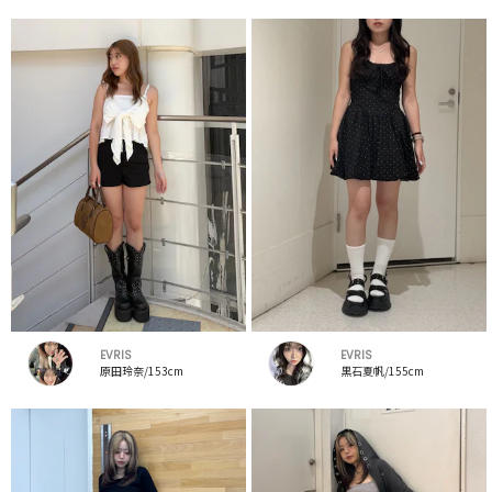
EVRIS
EVRIS
原田玲奈/153cm
黒石夏帆/155cm