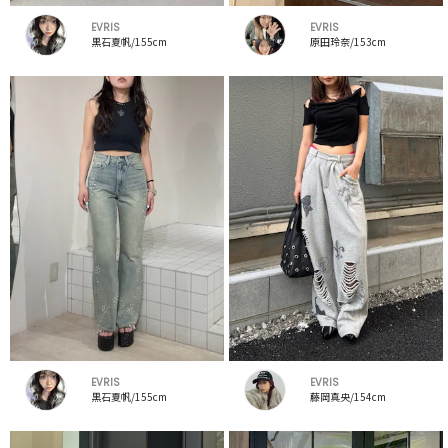
EVRIS
EVRIS
黒石夏帆/155cm
原田玲奈/153cm
EVRIS
EVRIS
黒石夏帆/155cm
藤岡真央/154cm