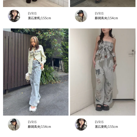
EVRIS
EVRIS
黒石夏帆/155cm
藤岡真央/154cm
EVRIS
EVRIS
藤岡真央/154cm
黒石夏帆/155cm