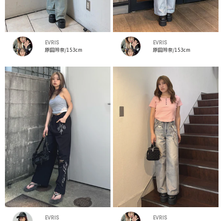
EVRIS
EVRIS
原田玲奈/153cm
原田玲奈/153cm
EVRIS
EVRIS