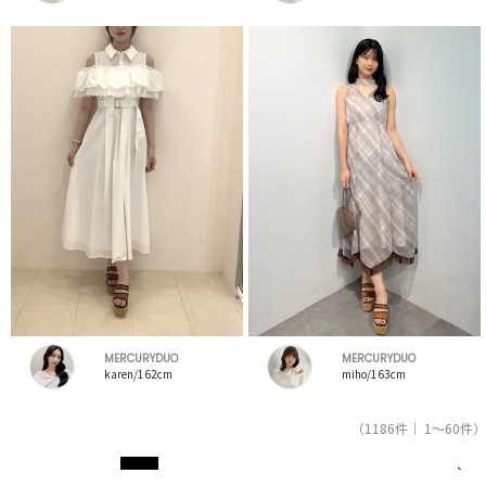
MERCURYDUO
MERCURYDUO
karen/162cm
miho/163cm
（1186件｜ 1～60件）
1
2
3
4
5