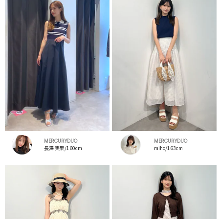
MERCURYDUO
MERCURYDUO
長澤 実果/160cm
miho/163cm