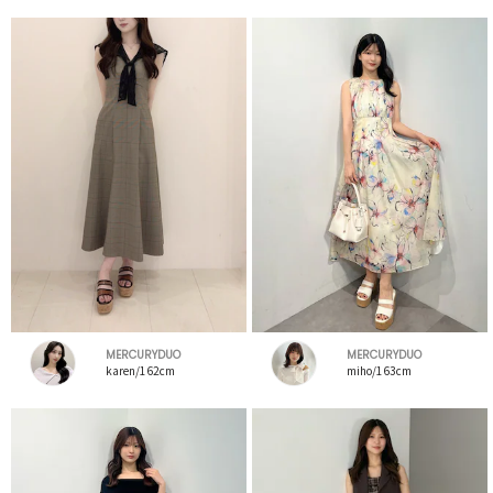
MERCURYDUO
MERCURYDUO
karen/162cm
miho/163cm