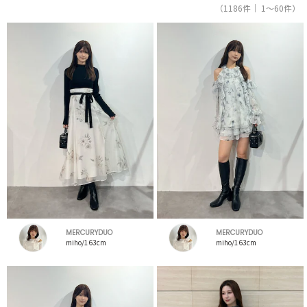
（1186件｜ 1～60件）
MERCURYDUO
MERCURYDUO
miho/163cm
miho/163cm