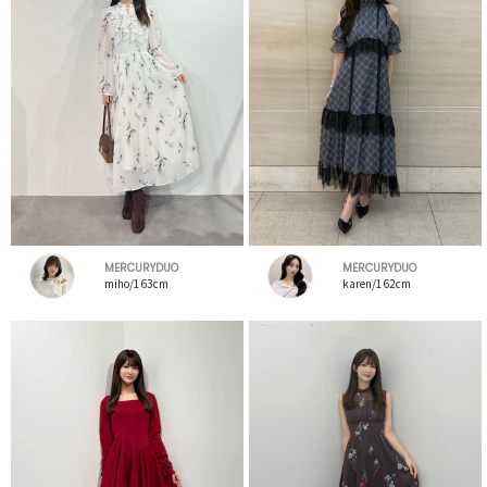
MERCURYDUO
MERCURYDUO
miho/163cm
karen/162cm