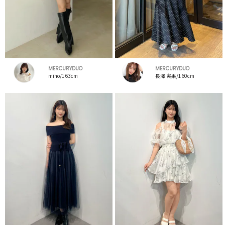
MERCURYDUO
MERCURYDUO
miho/163cm
長澤 実果/160cm