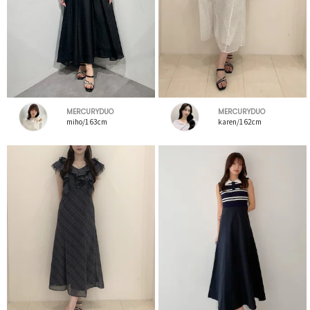
MERCURYDUO
MERCURYDUO
miho/163cm
karen/162cm