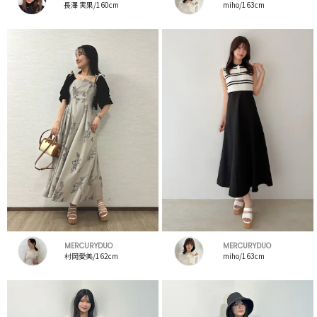
長澤 実果/160cm
miho/163cm
MERCURYDUO
MERCURYDUO
村岡愛美/162cm
miho/163cm