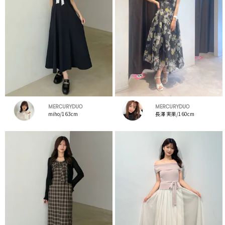
MERCURYDUO
MERCURYDUO
miho/163cm
長澤 実果/160cm