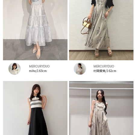
MERCURYDUO
MERCURYDUO
miho/163cm
村岡愛美/162cm