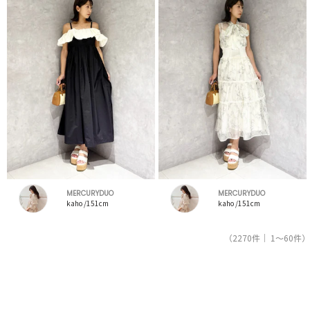
MERCURYDUO
MERCURYDUO
kaho /151cm
kaho /151cm
（2270件｜ 1～60件）
1
2
3
4
5
人気ブランドの公式レディースファッション通販サイトRUNWAY channel【ランウェイチャンネ