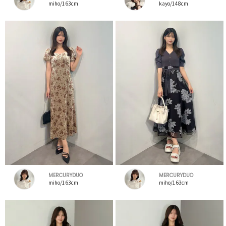
miho/163cm
kayo/148cm
MERCURYDUO
MERCURYDUO
miho/163cm
miho/163cm