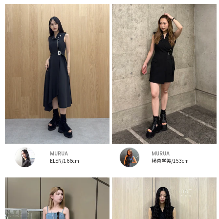
MURUA
MURUA
ELEN/166cm
横幕学美/153cm