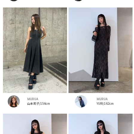
MURUA
MURUA
山本莉子/156cm
YURI/162cm