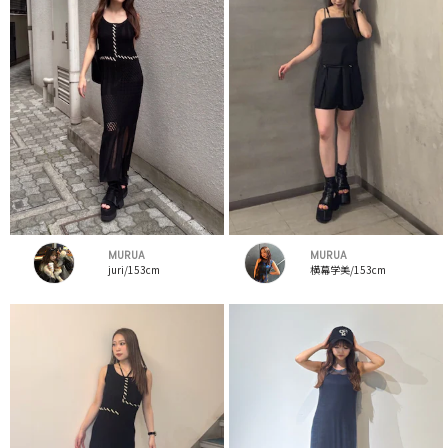
MURUA
MURUA
juri/153cm
横幕学美/153cm