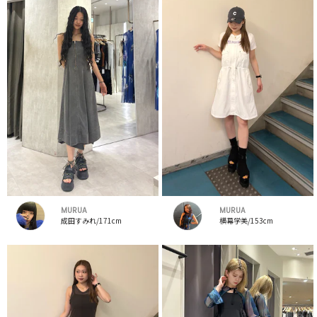
MURUA
MURUA
成田すみれ/171cm
横幕学美/153cm