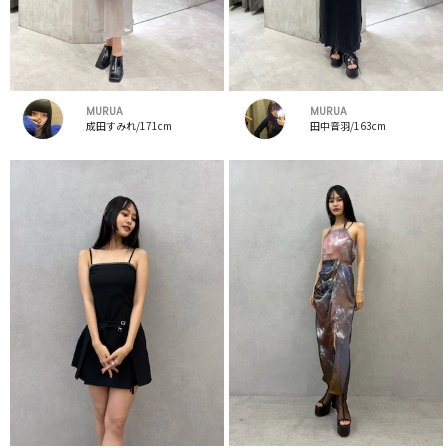
MURUA
MURUA
成田すみれ/171cm
田中音羽/163cm