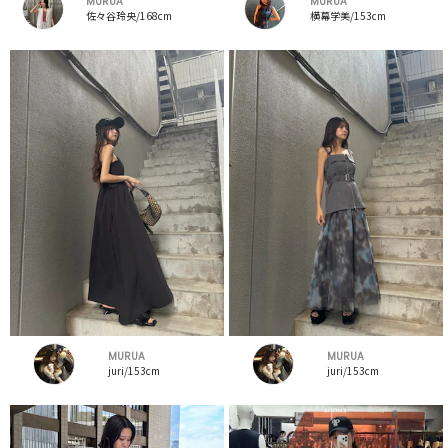
MURUA
MURUA
佐々谷玲央/168cm
横幕学美/153cm
MURUA
MURUA
juri/153cm
juri/153cm