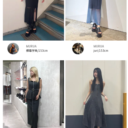
MURUA
MURUA
横幕学美/153cm
juri/153cm