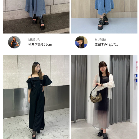
MURUA
MURUA
横幕学美/153cm
成田すみれ/171cm