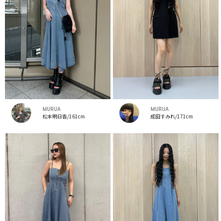
MURUA
MURUA
松本明日香/161cm
成田すみれ/171cm