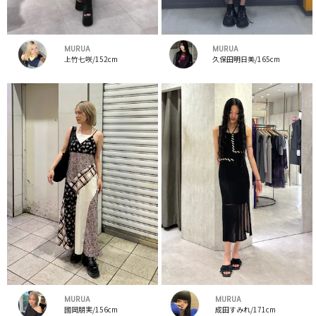
MURUA
MURUA
上竹七咲/152cm
久保田明日美/165cm
MURUA
MURUA
國岡朋実/156cm
成田すみれ/171cm