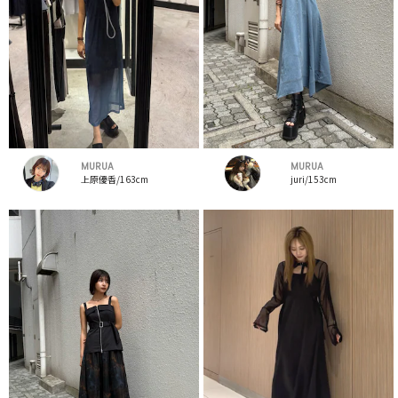
MURUA
MURUA
上原優香/163cm
juri/153cm