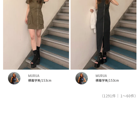
MURUA
MURUA
横幕学美/153cm
横幕学美/153cm
（1291件｜ 1～60件）
1
2
3
4
5
人気ブランドの公式レディースファッション通販サイトRUNWAY channel【ランウェイチャンネ
ル】はムルーア（MURUA）のスタッフコーデを紹介。新着、人気のアイテムを着こなすための
アイディア満載！ムルーア（MURUA）コーデの参考にしてください。スタッフランキングも必