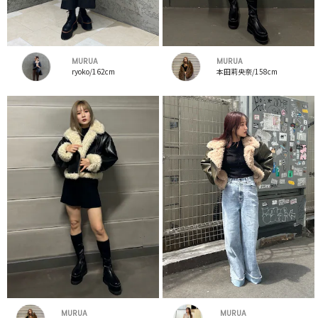
MURUA
MURUA
ryoko/162cm
本田莉央奈/158cm
MURUA
MURUA