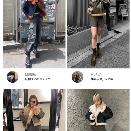
MURUA
MURUA
成田すみれ/171cm
横幕学美/153cm