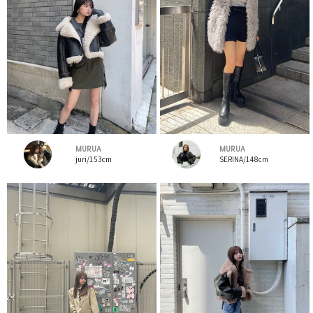
MURUA
MURUA
juri/153cm
SERINA/148cm