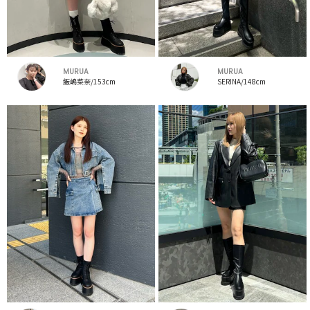
MURUA
MURUA
飯嶋菜奈/153cm
SERINA/148cm