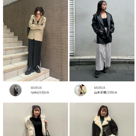
MURUA
MURUA
ryoko/162cm
山本彩雅/150cm