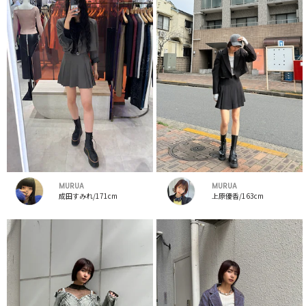
MURUA
MURUA
成田すみれ/171cm
上原優香/163cm