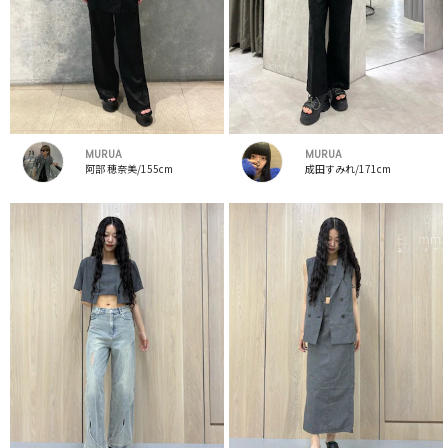
MURUA
MURUA
阿部 穂奈美/155cm
成田すみれ/171cm