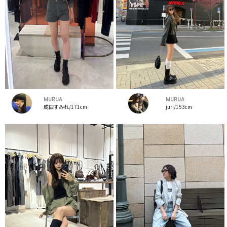
MURUA
MURUA
成田すみれ/171cm
juri/153cm