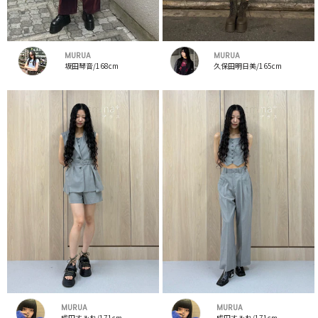
MURUA
MURUA
坂田琴音/168cm
久保田明日美/165cm
MURUA
MURUA
成田すみれ/171cm
成田すみれ/171cm