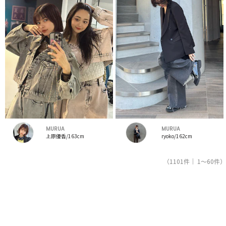
MURUA
MURUA
上原優香/163cm
ryoko/162cm
（1101件｜ 1～60件）
1
2
3
4
5
人気ブランドの公式レディースファッション通販サイトRUNWAY channel【ランウェイチャンネ
ル】はムルーア（MURUA）のスタッフコーデを紹介。新着、人気のアイテムを着こなすための