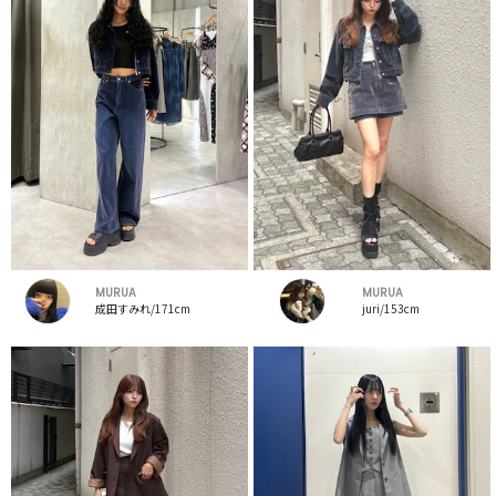
MURUA
MURUA
成田すみれ/171cm
juri/153cm