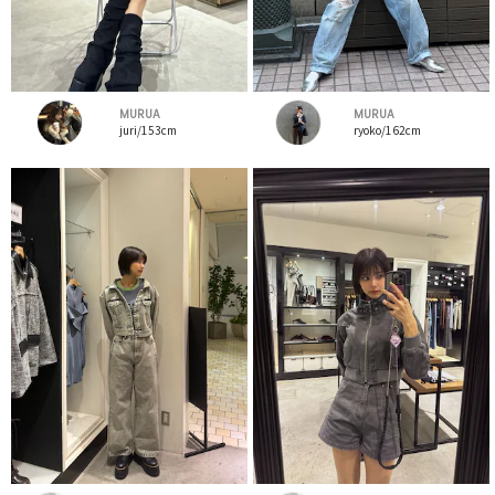
MURUA
MURUA
juri/153cm
ryoko/162cm