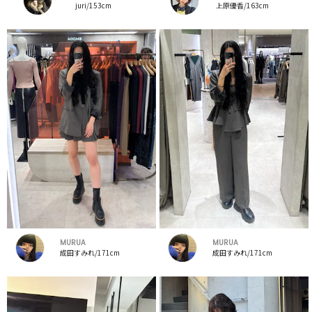
juri/153cm
上原優香/163cm
MURUA
MURUA
成田すみれ/171cm
成田すみれ/171cm