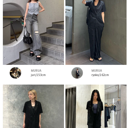
MURUA
MURUA
juri/153cm
ryoko/162cm