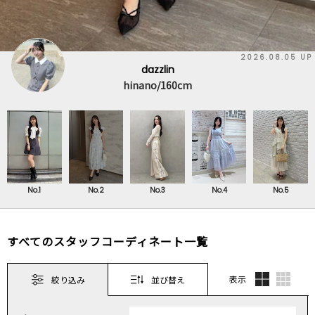
2026.07.16 UP
dazzlin
いぶ/148cm
No.1
No.2
No.3
No.4
No.5
すべてのスタッフコーディネート一覧
表示
絞り込み
並び替え