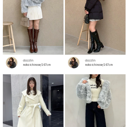
dazzlin
dazzlin
noko ichinose/167cm
noko ichinose/167cm