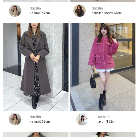
dazzlin
dazzlin
kanna/157cm
noko ichinose/167cm
dazzlin
dazzlin
kanna/157cm
ayuri/162cm