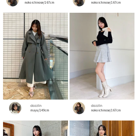
noko ichinose/167cm
noko ichinose/167cm
dazzlin
dazzlin
mayu/149cm
noko ichinose/167cm