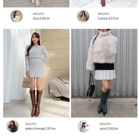
dazzlin
dazzlin
mai/163cm
kanna/157cm
dazzlin
dazzlin
noko ichinose/167cm
ayuri/162cm