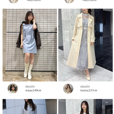
dazzlin
dazzlin
mayu/149cm
kanna/157cm