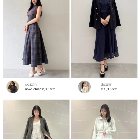
dazzlin
dazzlin
noko ichinose/167cm
mai/163cm