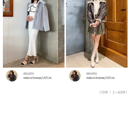
dazzlin
dazzlin
noko ichinose/167cm
noko ichinose/167cm
（70件｜ 1～60件）
1
2
人気ブランドの公式レディースファッション通販サイトRUNWAY channel【ランウェイチャンネ
ル】はダズリン（dazzlin）のスタッフコーデを紹介。新着、人気のアイテムを着こなすための