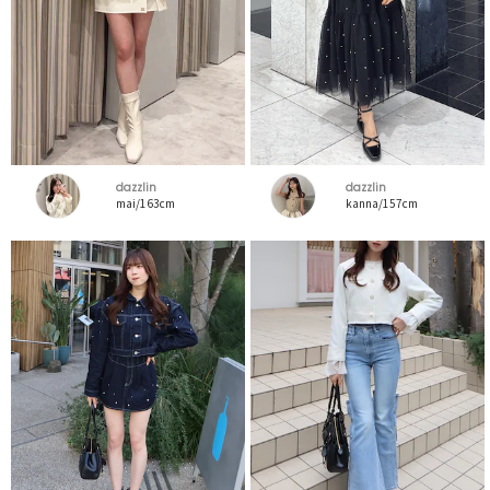
dazzlin
dazzlin
mai/163cm
kanna/157cm