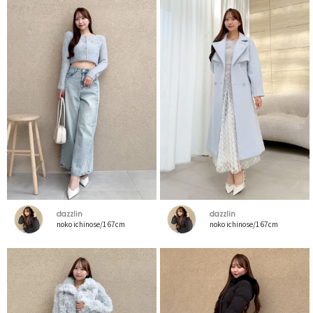
dazzlin
dazzlin
noko ichinose/167cm
noko ichinose/167cm