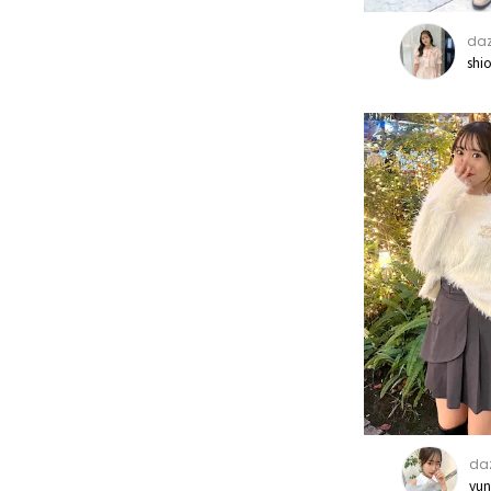
daz
shi
daz
yu