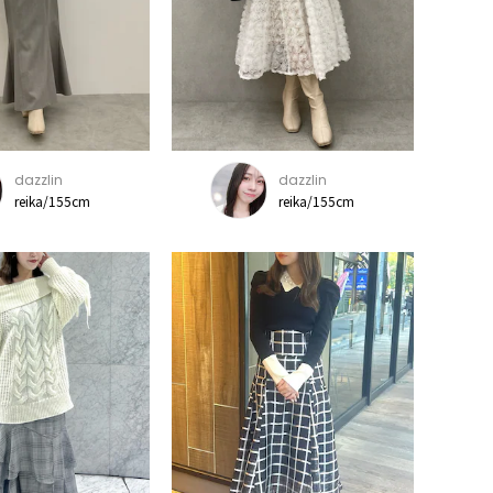
dazzlin
dazzlin
reika/155cm
reika/155cm