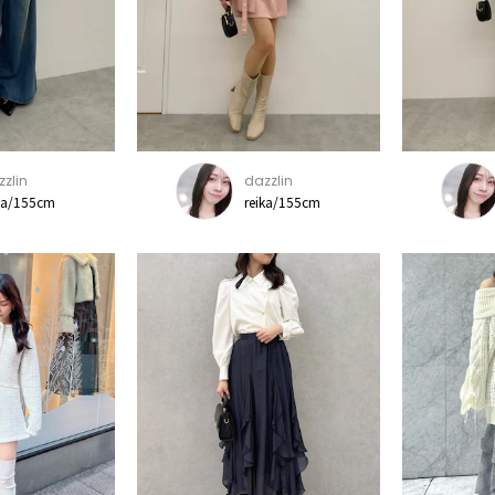
zlin
dazzlin
ka/155cm
reika/155cm