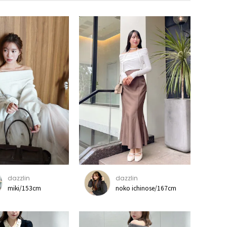
dazzlin
dazzlin
miki/153cm
noko ichinose/167cm