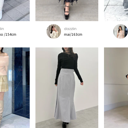
lin
dazzlin
ko /154cm
mai/163cm