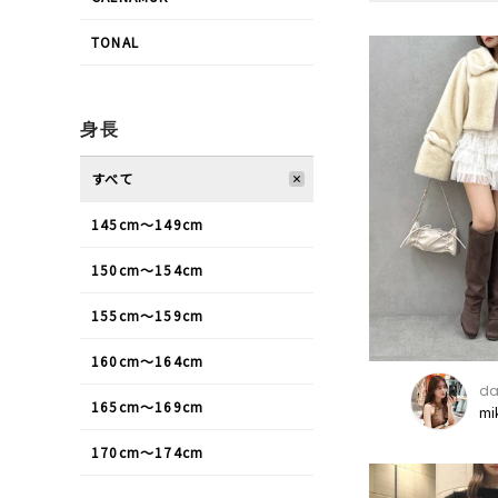
TONAL
身長
すべて
145cm〜149cm
150cm〜154cm
155cm〜159cm
160cm〜164cm
da
165cm〜169cm
mi
170cm〜174cm