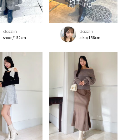
dazzlin
dazzlin
shion/152cm
aiko/158cm