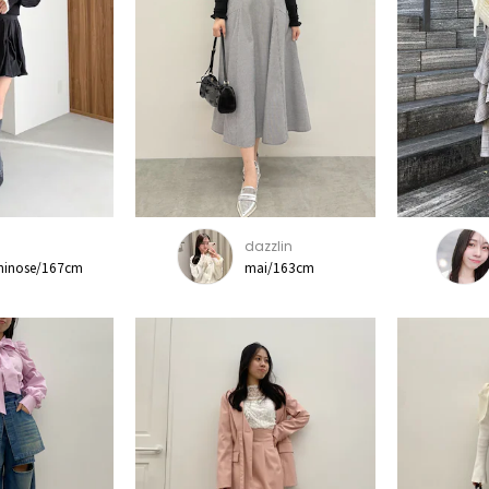
dazzlin
chinose/167cm
mai/163cm