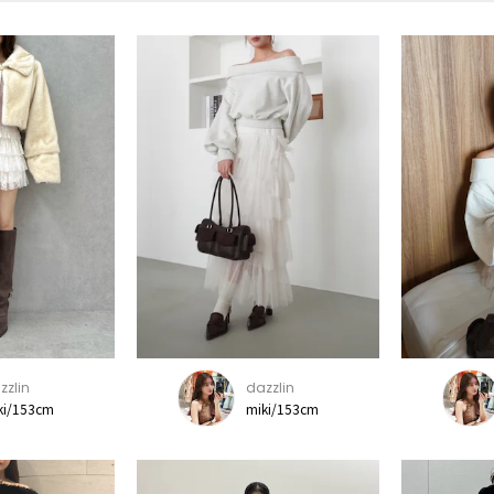
zzlin
dazzlin
ki/153cm
miki/153cm