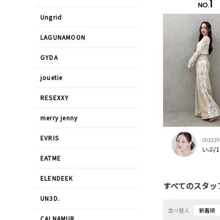
1
NO.
Ungrid
LAGUNAMOON
GYDA
jouetie
RESEXXY
merry jenny
EVRIS
dazzl
いぶ/1
EATME
ELENDEEK
すべてのスタッ
UN3D.
並べ替え
新着順
CALNAMUR