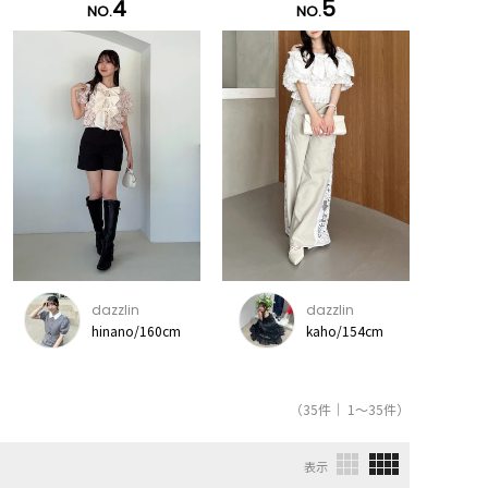
4
5
NO.
NO.
dazzlin
dazzlin
hinano/160cm
kaho/154cm
（35件｜ 1～35件）
表示