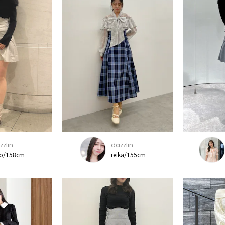
zzlin
dazzlin
ko/158cm
reika/155cm