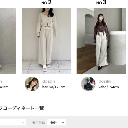
2
3
NO.
NO.
in
dazzlin
dazzlin
48cm
haruka/170cm
kaho/154cm
フコーディネート一覧
表示件数
60件