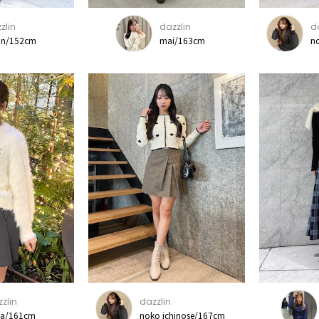
zlin
dazzlin
d
on/152cm
mai/163cm
n
zlin
dazzlin
na/161cm
noko ichinose/167cm