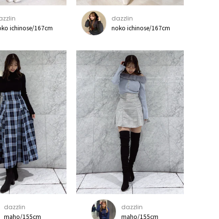
azzlin
dazzlin
oko ichinose/167cm
noko ichinose/167cm
dazzlin
dazzlin
maho/155cm
maho/155cm