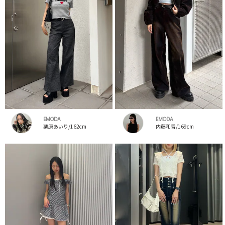
EMODA
EMODA
栗原あいり/162cm
内藤和香/169cm