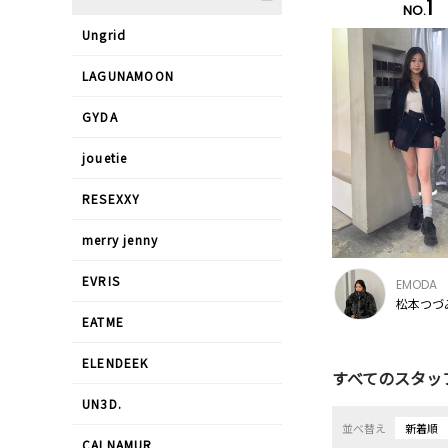
1
NO.
Ungrid
LAGUNAMOON
GYDA
jouetie
RESEXXY
merry jenny
EVRIS
EMODA
松本つづみ
EATME
ELENDEEK
すべてのスタッ
UN3D.
並べ替え
新着順
CALNAMUR