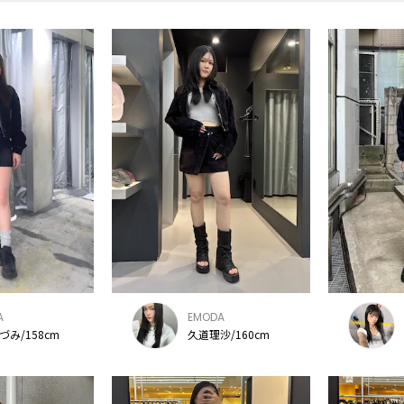
A
EMODA
づみ/158cm
久道理沙/160cm