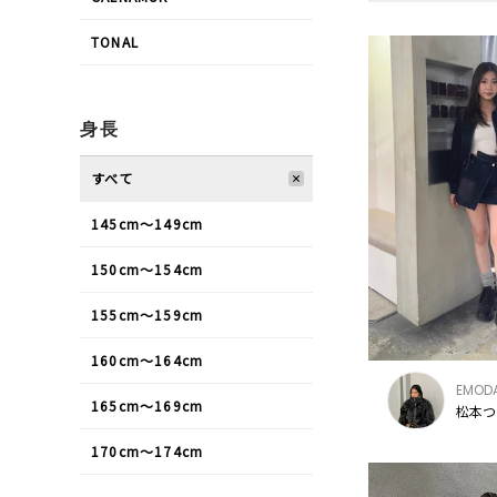
TONAL
身長
すべて
145cm〜149cm
150cm〜154cm
155cm〜159cm
160cm〜164cm
EMOD
165cm〜169cm
松本つ
170cm〜174cm