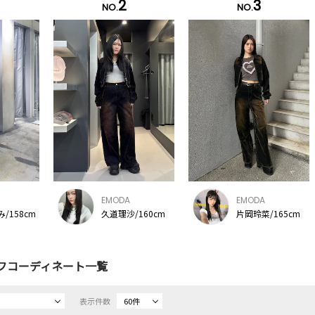
2
3
NO.
NO.
EMODA
EMODA
/158cm
久道理沙/160cm
片岡玲菜/165cm
フコーディネート一覧
表示件数
60件