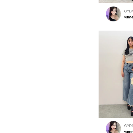
GYD
yume
GYD
yume