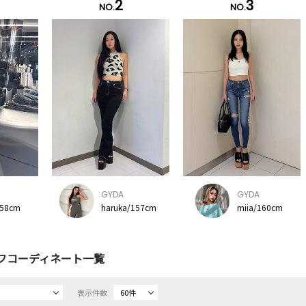
2
3
NO.
NO.
GYDA
GYDA
158cm
haruka/157cm
miia/160cm
フコーディネート一覧
表示件数
60件