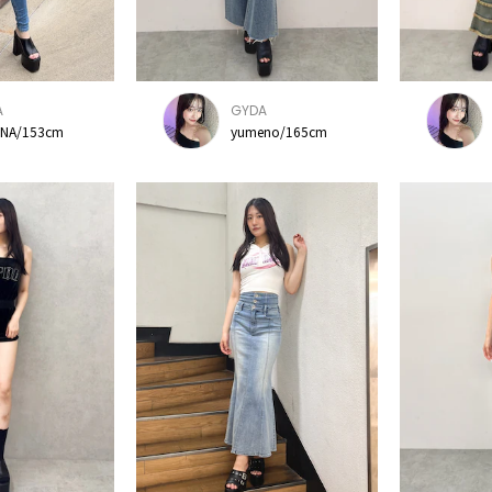
A
GYDA
NA/153cm
yumeno/165cm