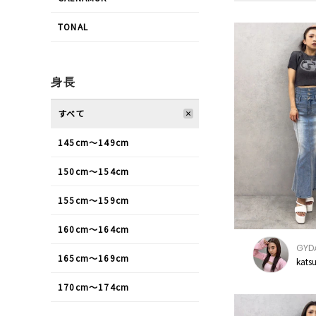
TONAL
身長
すべて
145cm〜149cm
150cm〜154cm
155cm〜159cm
160cm〜164cm
GYD
165cm〜169cm
kats
170cm〜174cm