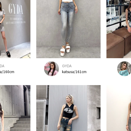
DA
GYDA
ia/160cm
katsusa/161cm