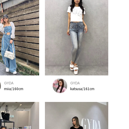
GYDA
GYDA
miia/160cm
katsusa/161cm