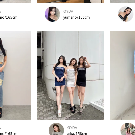
A
GYDA
no/165cm
yumeno/165cm
A
GYDA
no/165cm
aika/158cm