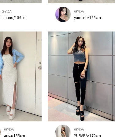
GYDA
GYDA
hinano/156cm
yumeno/165cm
GYDA
GYDA
arisa/155cm
YURARA/170cm