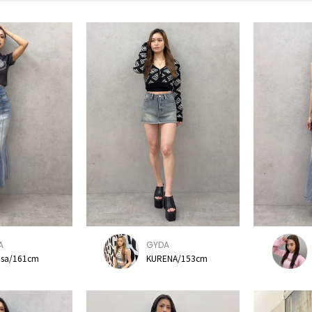
A
GYDA
usa/161cm
KURENA/153cm