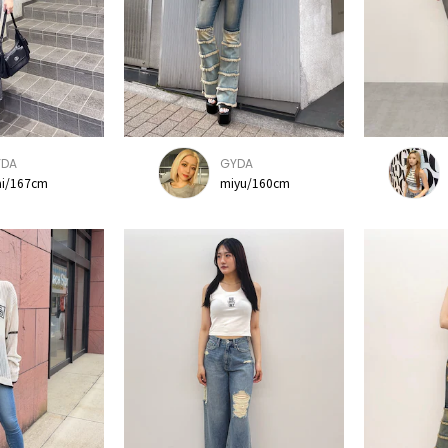
YDA
GYDA
i/167cm
miyu/160cm