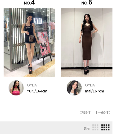
4
5
NO.
NO.
GYDA
GYDA
YUKI/164cm
mai/167cm
（299件｜ 1～60件）
表示