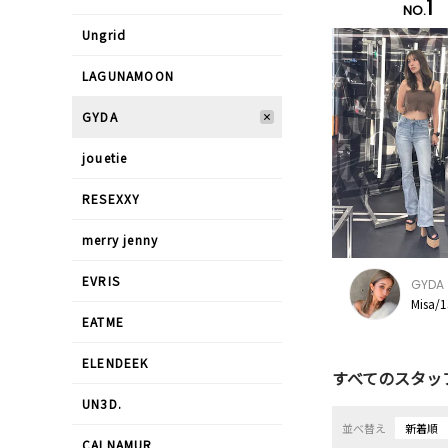
1
NO.
Ungrid
LAGUNAMOON
GYDA
jouetie
RESEXXY
merry jenny
EVRIS
GYDA
Misa/
EATME
ELENDEEK
すべてのスタッ
UN3D.
並べ替え
新着順
CALNAMUR