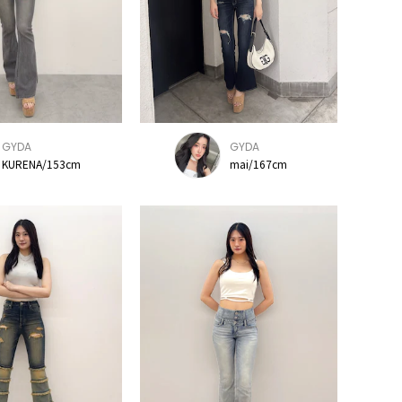
GYDA
GYDA
KURENA/153cm
mai/167cm